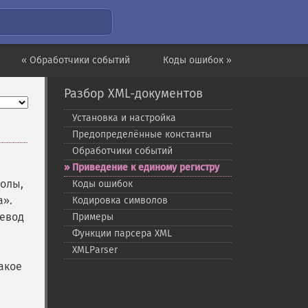
« Обработчики событий
Коды ошибок »
Разбор XML-документов
Установка и настройка
Предопределённые константы
Обработчики событий
Приведение к единому регистру
волы,
Коды ошибок
а».
Кодировка символов
ревод
Примеры
Функции парсера XML
XMLParser
акое