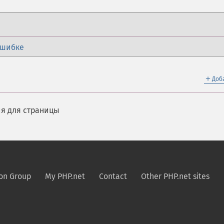
ошибке
＋
Доб
я для страницы
on Group
My PHP.net
Contact
Other PHP.net sites