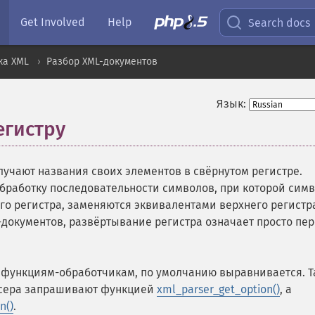
Get Involved
Help
Search docs
ка XML
Разбор XML-документов
Язык:
егистру
¶
лучают названия своих элементов
в свёрнутом регистре
.
бработку последовательности символов, при которой сим
го регистра, заменяются эквивалентами верхнего регистр
L-документов, развёртывание регистра означает просто пе
 функциям-обработчикам, по умолчанию выравнивается. Т
рсера запрашивают функцией
xml_parser_get_option()
, а
n()
.