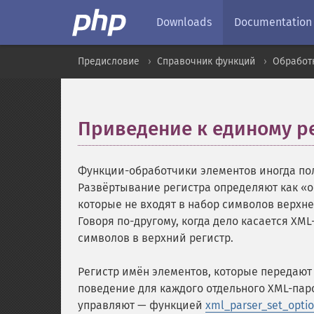
Downloads
Documentation
Предисловие
Справочник функций
Обработ
Приведение к единому р
Функции-обработчики элементов иногда по
Развёртывание регистра определяют как «о
которые не входят в набор символов верхне
Говоря по-другому, когда дело касается XM
символов в верхний регистр.
Регистр имён элементов, которые передают
поведение для каждого отдельного XML-па
управляют — функцией
xml_parser_set_optio