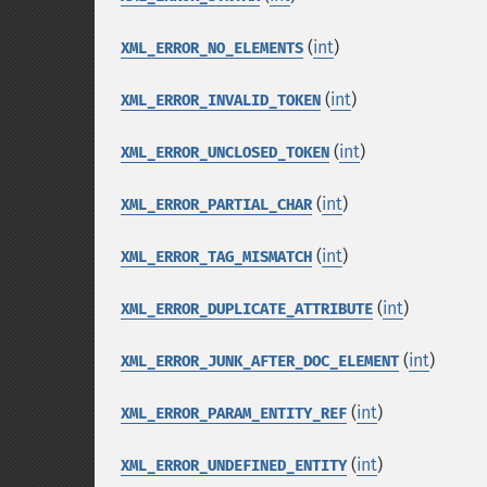
(
int
)
XML_ERROR_NO_ELEMENTS
(
int
)
XML_ERROR_INVALID_TOKEN
(
int
)
XML_ERROR_UNCLOSED_TOKEN
(
int
)
XML_ERROR_PARTIAL_CHAR
(
int
)
XML_ERROR_TAG_MISMATCH
(
int
)
XML_ERROR_DUPLICATE_ATTRIBUTE
(
int
)
XML_ERROR_JUNK_AFTER_DOC_ELEMENT
(
int
)
XML_ERROR_PARAM_ENTITY_REF
(
int
)
XML_ERROR_UNDEFINED_ENTITY