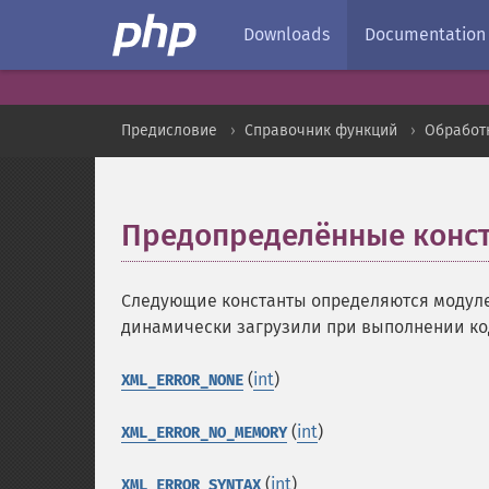
Downloads
Documentation
Предисловие
Справочник функций
Обработ
Предопределённые конс
Следующие константы определяются модулем
динамически загрузили при выполнении ко
(
int
)
XML_ERROR_NONE
(
int
)
XML_ERROR_NO_MEMORY
(
int
)
XML_ERROR_SYNTAX