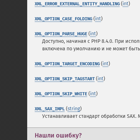
(
int
)
XML_ERROR_EXTERNAL_ENTITY_HANDLING
(
int
)
XML_OPTION_CASE_FOLDING
(
int
)
XML_OPTION_PARSE_HUGE
Доступно, начиная с PHP 8.4.0. При исполь
включена по умолчанию и не может быть
(
int
)
XML_OPTION_TARGET_ENCODING
(
int
)
XML_OPTION_SKIP_TAGSTART
(
int
)
XML_OPTION_SKIP_WHITE
(
string
)
XML_SAX_IMPL
Устанавливает стандарт обработки SAX.
Нашли ошибку?