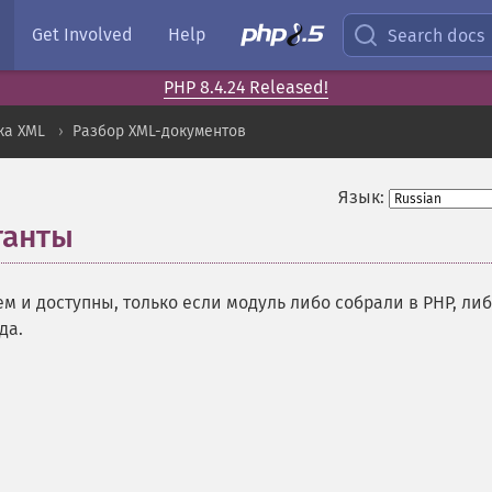
Get Involved
Help
Search docs
PHP 8.4.24 Released!
ка XML
Разбор XML-документов
Язык:
танты
¶
 и доступны, только если модуль либо собрали в PHP, ли
да.