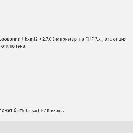
зовании libxml2 < 2.7.0 (например, на PHP 7.x), эта опция
 отключена.
 Может быть
или
.
libxml
expat