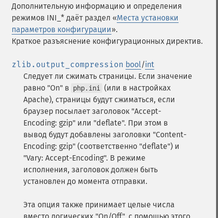
Дополнительную информацию и определения
режимов INI_* даёт раздел «
Места установки
параметров конфигурации
».
Краткое разъяснение конфигурационных директив.
zlib.output_compression
bool
/
int
Следует ли сжимать страницы. Если значение
равно "On" в
(или в настройках
php.ini
Apache), страницы будут сжиматься, если
браузер посылает заголовок "Accept-
Encoding: gzip" или "deflate". При этом в
вывод будут добавлены заголовки "Content-
Encoding: gzip" (соответственно "deflate") и
"Vary: Accept-Encoding". В режиме
исполнения, заголовок должен быть
установлен до момента отправки.
Эта опция также принимает целые числа
вместо логических "On/Off", с помощью этого