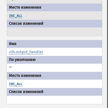
INI_ALL
zlib.output_handler
""
INI_ALL