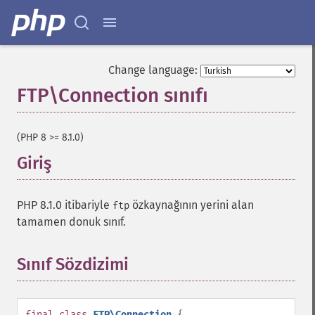
Change language:
FTP\Connection sınıfı
¶
(PHP 8 >= 8.1.0)
Giriş
¶
PHP 8.1.0 itibariyle
özkaynağının yerini alan
ftp
tamamen donuk sınıf.
Sınıf Sözdizimi
¶
final
class
FTP\Connection
{