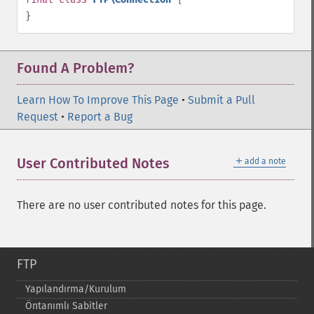
}
Found A Problem?
Learn How To Improve This Page
•
Submit a Pull
Request
•
Report a Bug
＋
User Contributed Notes
add a note
There are no user contributed notes for this page.
FTP
Yapılandırma/Kurulum
Öntanımlı Sabitler