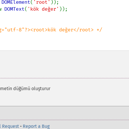
 
DOMElement
(
'root'
w 
DOMText
(
'kök değer'
));

r metin düğümü oluşturur
l Request
•
Report a Bug