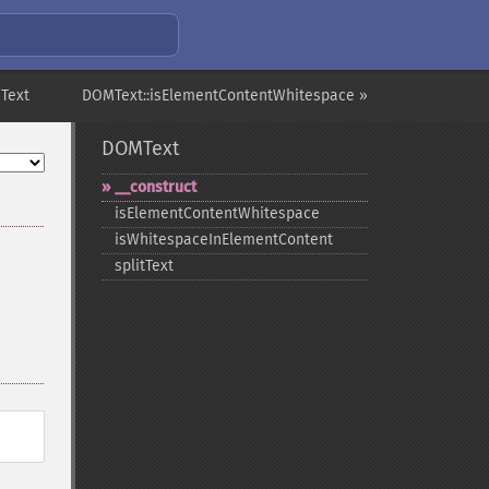
Text
DOMText::isElementContentWhitespace »
DOMText
_​_​construct
isElementContentWhitespace
isWhitespaceInElementContent
splitText