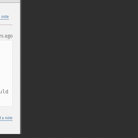
 note
rs ago
ld 
 a note