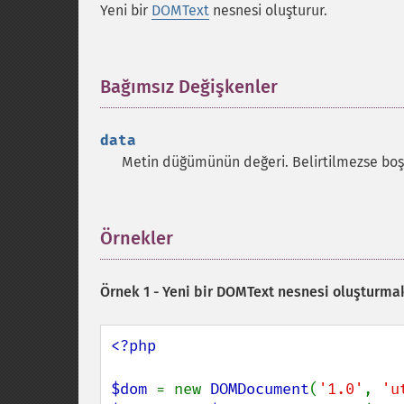
Yeni bir
DOMText
nesnesi oluşturur.
Bağımsız Değişkenler
¶
data
Metin düğümünün değeri. Belirtilmezse boş
Örnekler
¶
Örnek 1 - Yeni bir DOMText nesnesi oluşturma
<?php

$dom 
= new 
DOMDocument
(
'1.0'
, 
'u