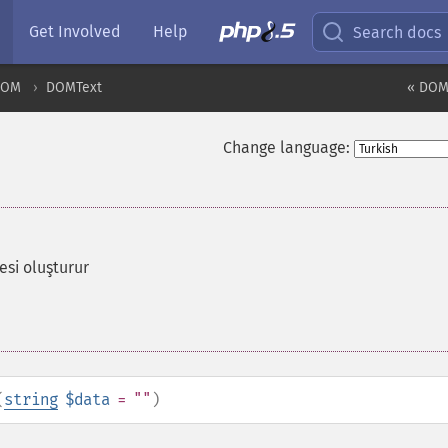
Get Involved
Help
Search docs
DOM
DOMText
« DOM
Change language:
si oluşturur
(
string
$data
= ""
)