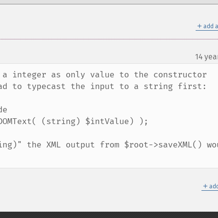
＋
add a
14 yea
 a integer as only value to the constructor 
ad to typecast the input to a string first:

e

OMText( (string) $intValue) );

ing)" the XML output from $root->saveXML() wou
＋
add