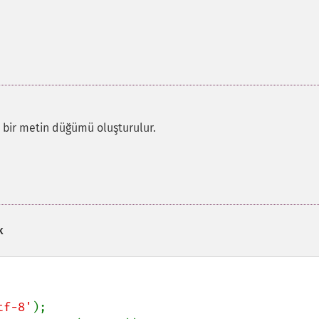
 bir metin düğümü oluşturulur.
k
tf-8'