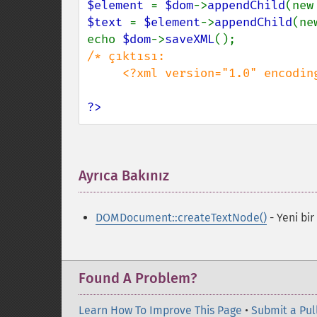
$element 
= 
$dom
->
appendChild
(new
$text 
= 
$element
->
appendChild
(ne
echo 
$dom
->
saveXML
/* çıktısı:

     <?xml version="1.0" encoding="utf-8"?><root>kök değer</root> */

?>
Ayrıca Bakınız
¶
DOMDocument::createTextNode()
- Yeni bi
Found A Problem?
Learn How To Improve This Page
•
Submit a Pul