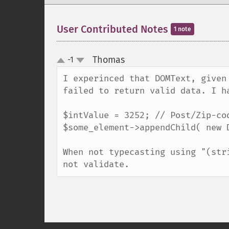
User Contributed Notes
1 note
Thomas
-1
¶
up
down
I experinced that DOMText, given
failed to return valid data. I h
$intValue = 3252; // Post/Zip-cod
$some_element->appendChild( new D
When not typecasting using "(str
not validate.