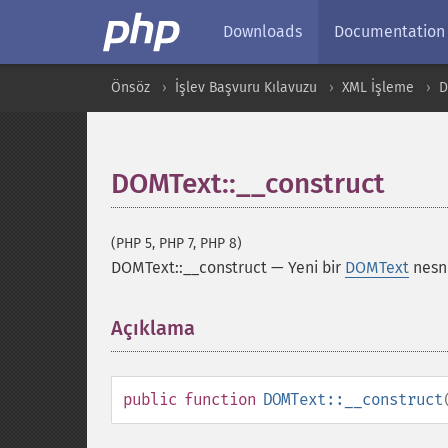
Downloads
Documentation
Önsöz
İşlev Başvuru Kılavuzu
XML İşleme
DOMText::__construct
(PHP 5, PHP 7, PHP 8)
DOMText::__construct
—
Yeni bir
DOMText
nesne
Açıklama
¶
public
function
DOMText::__construct