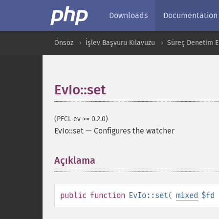
Downloads
Documentation
Önsöz
İşlev Başvuru Kılavuzu
Süreç Denetim Ek
EvIo::set
(PECL ev >= 0.2.0)
EvIo::set
—
Configures the watcher
Açıklama
¶
public
function
EvIo::set
(
mixed
$fd