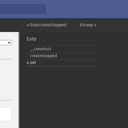
« EvIo::createStopped
EvLoop »
EvIo
_​_​construct
createStopped
set