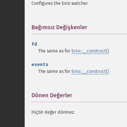
Configures the EvIo watcher
Bağımsız Değişkenler
¶
fd
The same as for
EvIo::__construct()
events
The same as for
EvIo::__construct()
Dönen Değerler
¶
Hiçbir değer dönmez.