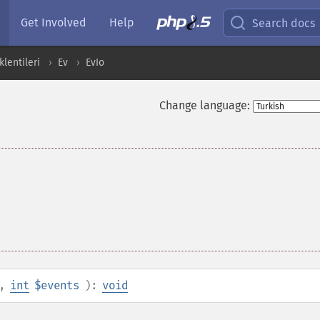
Get Involved
Help
Search docs
lentileri
Ev
EvIo
Change language:
,
int
$events
):
void