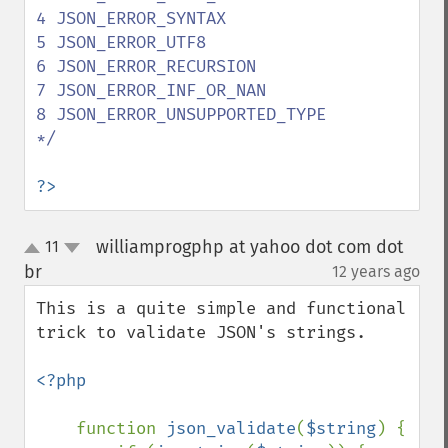
4 JSON_ERROR_SYNTAX

5 JSON_ERROR_UTF8

6 JSON_ERROR_RECURSION

7 JSON_ERROR_INF_OR_NAN

8 JSON_ERROR_UNSUPPORTED_TYPE

*/

?>
williamprogphp at yahoo dot com dot
11
up
down
br
12 years ago
¶
This is a quite simple and functional 
trick to validate JSON's strings.

<?php

function 
json_validate
(
$string
) {
