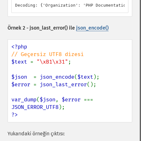
Decoding: {'Organization': 'PHP Documentation Team
Örnek 2 -
json_last_error()
ile
json_encode()
$text 
= 
"\xB1\x31"
;

$json  
= 
json_encode
(
$text
$error 
= 
json_last_error
();

var_dump
(
$json
, 
$error 
=== 
JSON_ERROR_UTF8
?>
Yukarıdaki örneğin çıktısı: