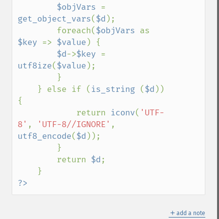
$objVars 
= 
get_object_vars
(
$d
);

        foreach(
$objVars 
as 
$key 
=> 
$value
) {

$d
->
$key 
= 
utf8ize
(
$value
);

        }        

    } else if (
is_string 
(
$d
)) 
{

            return 
iconv
(
'UTF-
8'
, 
'UTF-8//IGNORE'
, 
utf8_encode
(
$d
));

        } 

        return 
$d
;

?>
＋
add a note