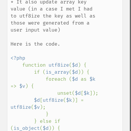
* It also update array key 
value (in a case I met I had 
to utf8ize the key as well as 
those were generated from a 
user input value)

Here is the code.

<?php

function 
utf8ize
(
$d
) {

        if (
is_array
(
$d
)) {

            foreach (
$d 
as 
$k 
=> 
$v
) {

                unset(
$d
[
$k
]);

$d
[
utf8ize
(
$k
)] = 
utf8ize
(
$v
);

            }

        } else if 
(
is_object
(
$d
)) {
