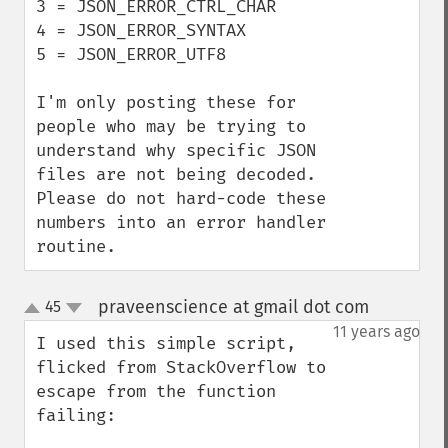
3 = JSON_ERROR_CTRL_CHAR

4 = JSON_ERROR_SYNTAX

5 = JSON_ERROR_UTF8

I'm only posting these for 
people who may be trying to 
understand why specific JSON 
files are not being decoded. 
Please do not hard-code these 
numbers into an error handler 
routine.
praveenscience at gmail dot com
45
¶
up
down
11 years ago
I used this simple script, 
flicked from StackOverflow to 
escape from the function 
failing:
