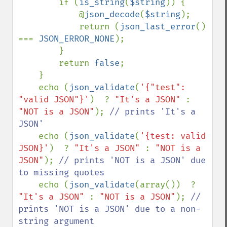
        if (
is_string
(
$string
)) {

            @
json_decode
(
$string
);

            return (
json_last_error
() 
=== 
JSON_ERROR_NONE
);

        }

        return 
false
;

    }

    echo (
json_validate
(
'{"test": 
"valid JSON"}'
)  ? 
"It's a JSON" 
: 
"NOT is a JSON"
); 
// prints 'It's a 
JSON'

echo (
json_validate
(
'{test: valid 
JSON}'
)  ? 
"It's a JSON" 
: 
"NOT is a 
JSON"
); 
// prints 'NOT is a JSON' due 
to missing quotes

echo (
json_validate
(array())  ? 
"It's a JSON" 
: 
"NOT is a JSON"
); 
// 
prints 'NOT is a JSON' due to a non-