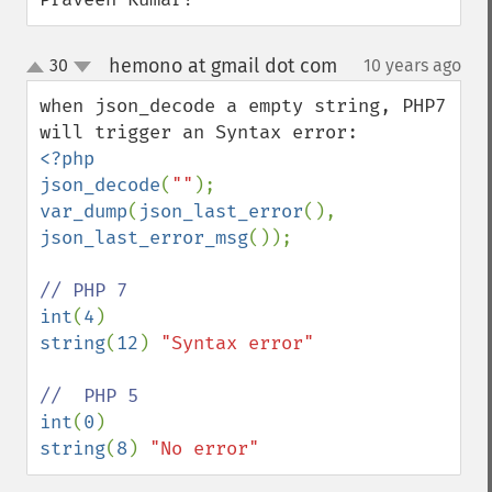
hemono at gmail dot com
30
10 years ago
¶
up
down
when json_decode a empty string, PHP7 
<?php

json_decode
(
""
var_dump
(
json_last_error
(), 
json_last_error_msg
());

int
(
4
string
(
12
) 
"Syntax error"

int
(
0
string
(
8
) 
"No error"