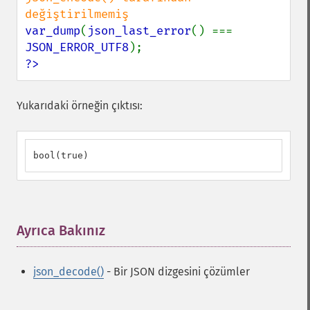
var_dump
(
json_last_error
() === 
JSON_ERROR_UTF8
?>
Yukarıdaki örneğin çıktısı:
bool(true)
Ayrıca Bakınız
¶
json_decode()
- Bir JSON dizgesini çözümler