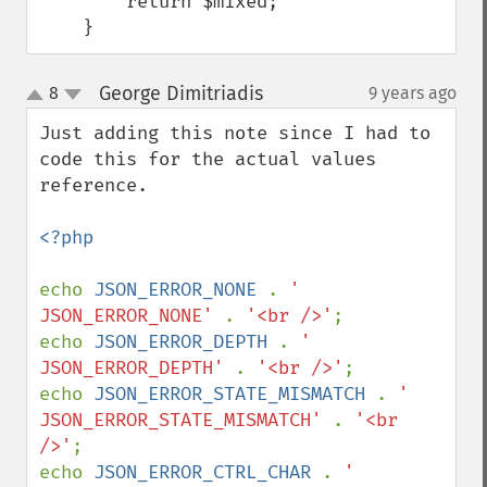
        return $mixed;

    }
George Dimitriadis
8
9 years ago
¶
up
down
Just adding this note since I had to 
code this for the actual values 
reference.

<?php

echo 
JSON_ERROR_NONE 
. 
' 
JSON_ERROR_NONE' 
. 
'<br />'
;

echo 
JSON_ERROR_DEPTH 
. 
' 
JSON_ERROR_DEPTH' 
. 
'<br />'
;

echo 
JSON_ERROR_STATE_MISMATCH 
. 
' 
JSON_ERROR_STATE_MISMATCH' 
. 
'<br 
/>'
;

echo 
JSON_ERROR_CTRL_CHAR 
. 
' 