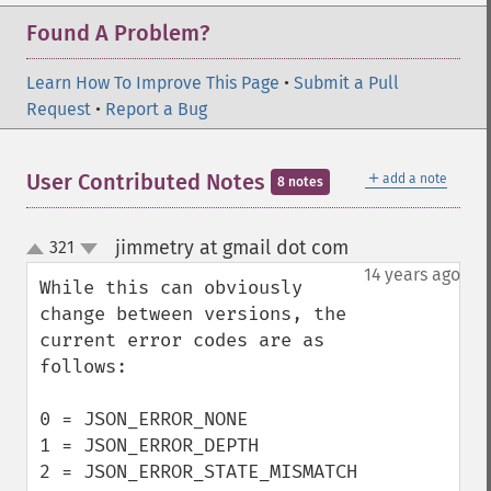
Found A Problem?
Learn How To Improve This Page
•
Submit a Pull
Request
•
Report a Bug
＋
User Contributed Notes
add a note
8 notes
jimmetry at gmail dot com
321
¶
up
down
14 years ago
While this can obviously 
change between versions, the 
current error codes are as 
follows:

0 = JSON_ERROR_NONE

1 = JSON_ERROR_DEPTH

2 = JSON_ERROR_STATE_MISMATCH
