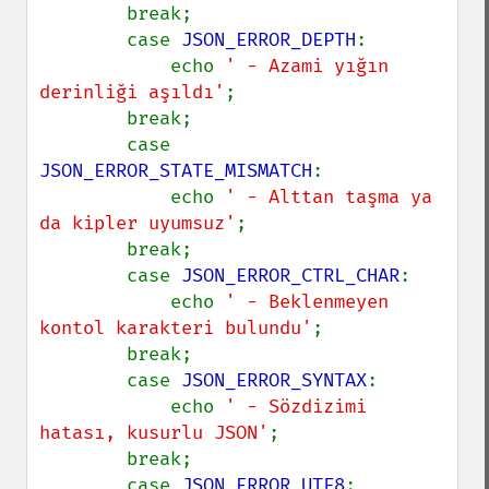
        break;

        case 
JSON_ERROR_DEPTH
:

            echo 
' - Azami yığın 
derinliği aşıldı'
;

        break;

        case 
JSON_ERROR_STATE_MISMATCH
:

            echo 
' - Alttan taşma ya 
da kipler uyumsuz'
;

        break;

        case 
JSON_ERROR_CTRL_CHAR
:

            echo 
' - Beklenmeyen 
kontol karakteri bulundu'
;

        break;

        case 
JSON_ERROR_SYNTAX
:

            echo 
' - Sözdizimi 
hatası, kusurlu JSON'
;

        break;

        case 
JSON_ERROR_UTF8
:
