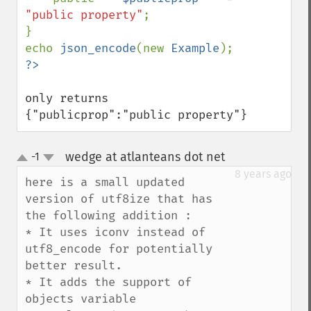
"public property"
;

}

echo 
json_encode
(new 
Example
only returns 

{"publicprop":"public property"}
wedge at atlanteans dot net
-1
¶
up
down
8 years ago
here is a small updated 
version of utf8ize that has 
the following addition : 

* It uses iconv instead of 
utf8_encode for potentially 
better result.

* It adds the support of 
objects variable 
