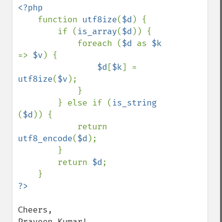
<?php

function 
utf8ize
(
$d
) {

        if (
is_array
(
$d
)) {

            foreach (
$d 
as 
$k 
=> 
$v
) {

$d
[
$k
] = 
utf8ize
(
$v
);

            }

        } else if (
is_string 
(
$d
)) {

            return 
utf8_encode
(
$d
);

        }

        return 
$d
;

Cheers,

Praveen Kumar!