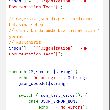
$json
[] = 
'{"Organization": "PHP 
Documentation Team"}'
;

// Geçersiz json dizgesi sözdizimi 
hatasına sebep

// olur, bu durumda biz tırnak için ' 
yerine "

$json
[] = 
"{'Organization': 'PHP 
Documentation Team'}"
;

foreach (
$json 
as 
$string
) {

    echo 
'Decoding: ' 
. 
$string
;

json_decode
(
$string
);

    switch (
json_last_error
()) {

        case 
JSON_ERROR_NONE
:

            echo 
' - No errors'
;
