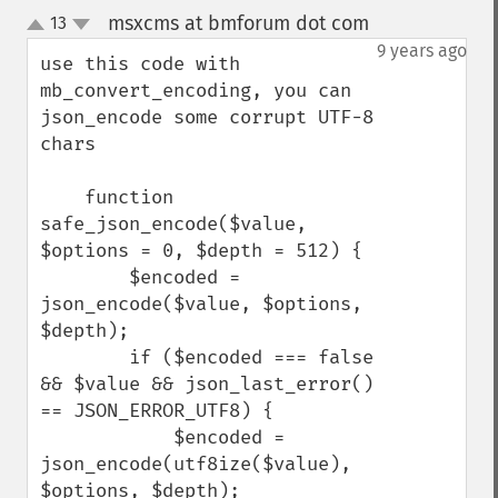
msxcms at bmforum dot com
13
¶
up
down
9 years ago
use this code with 
mb_convert_encoding, you can 
json_encode some corrupt UTF-8 
chars

    function 
safe_json_encode($value, 
$options = 0, $depth = 512) {

        $encoded = 
json_encode($value, $options, 
$depth);

        if ($encoded === false 
&& $value && json_last_error() 
== JSON_ERROR_UTF8) {

            $encoded = 
json_encode(utf8ize($value), 
$options, $depth);
