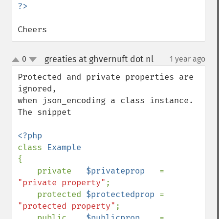
Cheers
greaties at ghvernuft dot nl
0
1 year ago
¶
up
down
Protected and private properties are 
ignored,

when json_encoding a class instance.

The snippet

class 
{

    private   
$privateprop   
= 
"private property"
;

    protected 
$protectedprop 
= 
"protected property"
;

    public    
$publicprop    
= 