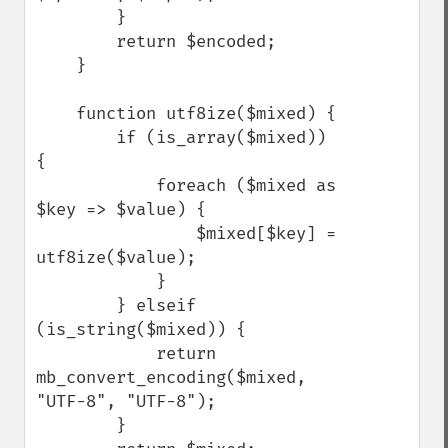
        }

        return $encoded;

    }

    function utf8ize($mixed) {

        if (is_array($mixed)) 
{

            foreach ($mixed as 
$key => $value) {

                $mixed[$key] = 
utf8ize($value);

            }

        } elseif 
(is_string($mixed)) {

            return 
mb_convert_encoding($mixed, 
"UTF-8", "UTF-8");

        }
