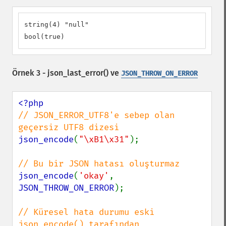
string(4) "null"

bool(true)
Örnek 3 -
json_last_error()
ve
JSON_THROW_ON_ERROR
// JSON_ERROR_UTF8'e sebep olan 
json_encode
(
"\xB1\x31"
);

json_encode
(
'okay'
, 
JSON_THROW_ON_ERROR
);

// Küresel hata durumu eski 
json_encode() tarafından 