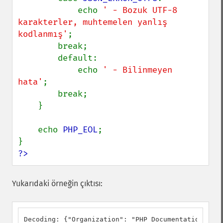
            echo 
' - Bozuk UTF-8 
karakterler, muhtemelen yanlış 
kodlanmış'
;

        break;

        default:

            echo 
' - Bilinmeyen 
hata'
;

        break;

    }

    echo 
PHP_EOL
;

?>
Yukarıdaki örneğin çıktısı:
Decoding: {"Organization": "PHP Documentation Team