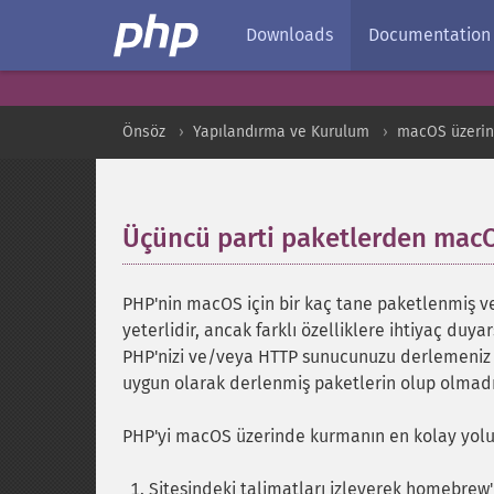
Downloads
Documentation
Önsöz
Yapılandırma ve Kurulum
macOS üzerin
Üçüncü parti paketlerden mac
PHP'nin macOS için bir kaç tane paketlenmiş ve
yeterlidir, ancak farklı özelliklere ihtiyaç duya
PHP'nizi ve/veya HTTP sunucunuzu derlemeniz ger
uygun olarak derlenmiş paketlerin olup olmadığ
PHP'yi macOS üzerinde kurmanın en kolay yol
Sitesindeki talimatları izleyerek homebrew'