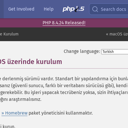
Get Involved
Help
Search docs
PHP 8.4.24 Released!
e Kurulum
« macOS üz
Change language:
OS üzerinde kurulum
¶
 derlenmiş sürümü vardır. Standart bir yapılandırma için bunl
rsanız (güvenli sunucu, farklı bir veritabanı sürücüsü gibi), kendi
ekebilir. Bu işleri yapacak tecrübeniz yoksa, sizin ihtiyaçları
ını araştırmalısınız.
u
» Homebrew
paket yöneticisini kullanmaktır.
i kurun.