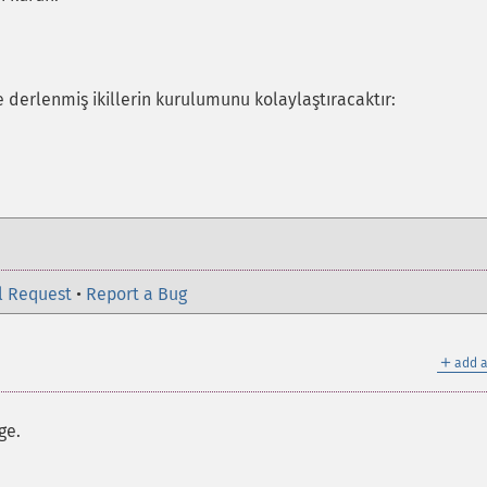
 derlenmiş ikillerin kurulumunu kolaylaştıracaktır:
l Request
•
Report a Bug
＋
add a
ge.