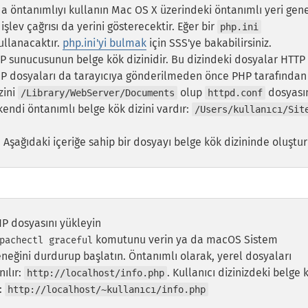
da öntanımlıyı kullanın
Mac OS X üzerindeki öntanımlı yeri gene
işlev çağrısı da yerini gösterecektir. Eğer bir
php.ini
ullanacaktır.
php.ini'yi bulmak
için SSS'ye bakabilirsiniz.
P sunucusunun belge kök dizinidir. Bu dizindeki dosyalar HTTP
HP dosyaları da tarayıcıya gönderilmeden önce PHP tarafından
zini
olup
dosyası
/Library/WebServer/Documents
httpd.conf
n kendi öntanımlı belge kök dizini vardır:
/Users/kullanıcı/Sit
rir. Aşağıdaki içeriğe sahip bir dosyayı belge kök dizininde oluştu
HP dosyasını yükleyin
komutunu verin ya da macOS Sistem
pachectl graceful
neğini durdurup başlatın. Öntanımlı olarak, yerel dosyaları
nılır:
. Kullanıcı dizinizdeki belge 
http://localhost/info.php
z:
http://localhost/~kullanıcı/info.php