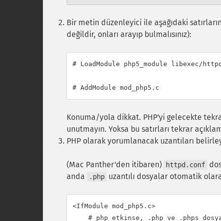
Bir metin düzenleyici ile aşağıdaki satırları
değildir, onları arayıp bulmalısınız):
# LoadModule php5_module libexec/httpd
Konuma/yola dikkat. PHP'yi gelecekte tekra
unutmayın. Yoksa bu satırları tekrar açıklam
PHP olarak yorumlanacak uzantıları belirley
(Mac Panther'den itibaren)
dos
httpd.conf
anda
uzantılı dosyalar otomatik olar
.php
<IfModule mod_php5.c>

    # php etkinse, .php ve .phps dosya