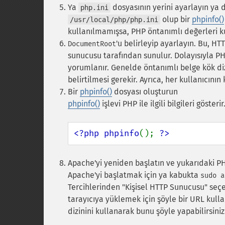
Ya
dosyasının yerini ayarlayın ya 
php.ini
olup bir
phpinfo()
/usr/local/php/php.ini
kullanılmamışsa, PHP öntanımlı değerleri k
'u belirleyip ayarlayın.
Bu, HTT
DocumentRoot
sunucusu tarafından sunulur. Dolayısıyla P
yorumlanır. Genelde öntanımlı belge kök di
belirtilmesi gerekir. Ayrıca, her kullanıcını
Bir
phpinfo()
dosyası oluşturun
phpinfo()
işlevi PHP ile ilgili bilgileri göste
<?php phpinfo
(); 
?>
Apache'yi yeniden başlatın ve yukarıdaki P
Apache'yi başlatmak için ya kabukta
sudo a
Tercihlerinden "Kişisel HTTP Sunucusu" seçe
tarayıcıya yüklemek için şöyle bir URL kulla
dizinini kullanarak bunu şöyle yapabilirsini