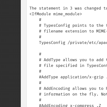
The statement in 3 was changed to
<IfModule mime_module>

    #

    # TypesConfig points to the file containing the list of mappings from

    # filename extension to MIME-type.

    #

    TypesConfig /private/etc/apache2/mime.types

    #

    # AddType allows you to add to or override the MIME configuration

    # file specified in TypesConfig for specific file types.

    #

    #AddType application/x-gzip .tgz

    #

    # AddEncoding allows you to have certain browsers uncompress

    # information on the fly. Note: Not all browsers support this.

    #

    #AddEncoding x-compress .Z
