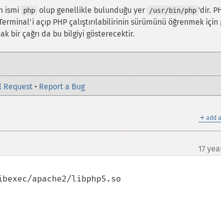
in ismi
olup genellikle bulunduğu yer
'dir. P
php
/usr/bin/php
rminal'i açıp PHP çalıştırılabilirinin sürümünü öğrenmek için
ak bir çağrı da bu bilgiyi gösterecektir.
l Request
•
Report a Bug
＋
add a
17 yea
bexec/apache2/libphp5.so
