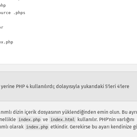
hp

urce .phps

r

x.php

rine PHP 4 kullanılırdı; dolayısıyla yukarıdaki 5'leri 4'lere
nımlı dizin içerik dosyasının yüklendiğinden emin olun.
Bu ayr
nellikle
ve
kullanılır. PHP'nin varlığını
index.php
index.html
nımlı olarak
etkindir. Gerekirse bu ayarı kendinize g
index.php