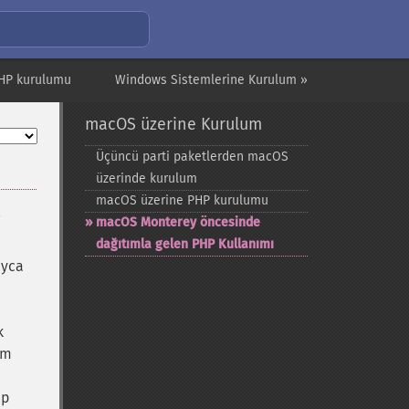
HP kurulumu
Windows Sistemlerine Kurulum »
macOS üzerine Kurulum
Üçüncü parti paketlerden macOS
üzerinde kurulum
macOS üzerine PHP kurulumu
i
macOS Monterey öncesinde
n
dağıtımla gelen PHP Kullanımı
ayca
k
ım
up