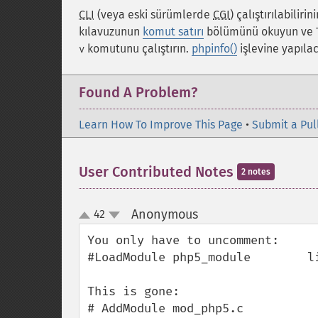
CLI
(veya eski sürümlerde
CGI
) çalıştırılabilirin
kılavuzunun
komut satırı
bölümünü okuyun ve Te
komutunu çalıştırın.
phpinfo()
işlevine yapılac
v
Found A Problem?
Learn How To Improve This Page
•
Submit a Pul
User Contributed Notes
2 notes
Anonymous
42
¶
up
down
You only have to uncomment:

#LoadModule php5_module        li
This is gone:

# AddModule mod_php5.c
