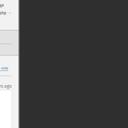
HP
php -
 note
rs ago