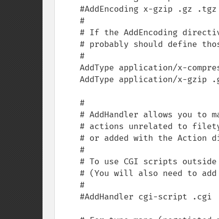
    #AddEncoding x-gzip .gz .tgz

    #

    # If the AddEncoding directives above are commented-out, then you

    # probably should define those extensions to indicate media types:

    #

    AddType application/x-compress .Z

    AddType application/x-gzip .gz .tgz

    #

    # AddHandler allows you to map certain file extensions to "handlers":

    # actions unrelated to filetype. These can be either built into the server

    # or added with the Action directive (see below)

    #

    # To use CGI scripts outside of ScriptAliased directories:

    # (You will also need to add "ExecCGI" to the "Options" directive.)

    #

    #AddHandler cgi-script .cgi
