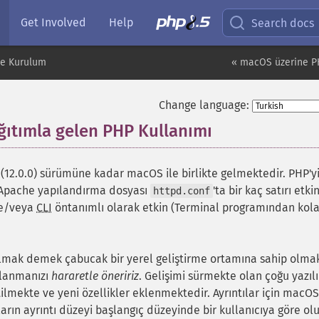
Get Involved
Help
Search docs
e Kurulum
« macOS üzerine P
Change language:
ıtımla gelen PHP Kullanımı
¶
12.0.0) sürümüne kadar macOS ile birlikte gelmektedir. PHP'y
 Apache yapılandırma dosyası
'ta bir kaç satırı etki
httpd.conf
e/veya
CLI
öntanımlı olarak etkin (Terminal programından kol
kılmak demek çabucak bir yerel geliştirme ortamına sahip olma
llanmanızı
hararetle öneririz
. Gelişimi sürmekte olan çoğu yazıl
tilmekte ve yeni özellikler eklenmektedir. Ayrıntılar için macOS
arın ayrıntı düzeyi başlangıç düzeyinde bir kullanıcıya göre ol