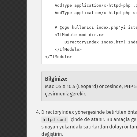
    AddType application/x-httpd-php .p
    AddType application/x-httpd-php-so
    # Çoğu kullanıcı index.php'yi iste
    <IfModule mod_dir.c>

        DirectoryIndex index.html inde
    </IfModule>

Bilginize
:
Mac OS X 10.5 (Leopard) öncesinde, PHP 5 ye
çevirmeniz gerekir.
DirectoryIndex yönergesinde belirtilen önta
içinde de atanır. Bu amaçla ge
httpd.conf
sınayan yukarıdakı satırlardan dolayı önta
değiştirin.