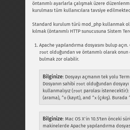
öntanımlı ayarlarla çalışmak üzere düzenlenmi
kurulması tüm kullanıcılara tavsiye edilmekted
Standard kurulum türü mod_php kullanmak ol
kılmak (öntanımlı HTTP sunucusuna Sistem Terci
Apache yapılandırma dosyasını bulup açın. 
olduğundan ve öntanımlı olarak onun
root
bulmak zor olabilir.
Bilginize
:
Dosyayı açmanın tek yolu Term
Dosyanın sahibi
olduğundan dosyayı 
root
kullanmalıyız (
parolası istenecektir):
root
(arama),
(kayıt), and
(çıkış). Burada
^o
^x
Bilginize
:
Mac OS X'in 10.5'ten önceki sür
makinelerde Apache yapılandırma dosya