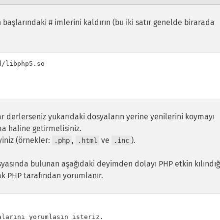
n başlarındaki # imlerini kaldırın (bu iki satır genelde birarada
/libphp5.so

r derlerseniz yukarıdaki dosyaların yerine yenilerini koymayı
a haline getirmelisiniz.
iniz (örnekler:
,
ve
).
.php
.html
.inc
yasında bulunan aşağıdaki deyimden dolayı PHP etkin kılındığ
ak PHP tarafından yorumlanır.
larını yorumlasın isteriz.
