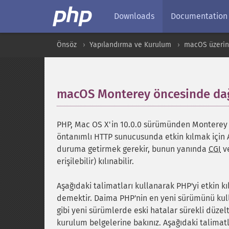
Downloads
Documentation
Önsöz
Yapılandırma ve Kurulum
macOS üzerin
macOS Monterey öncesinde dağ
PHP, Mac OS X'in 10.0.0 sürümünden Monterey (
öntanımlı HTTP sunucusunda etkin kılmak için
duruma getirmek gerekir, bunun yanında
CGI
v
erişilebilir) kılınabilir.
Aşağıdaki talimatları kullanarak PHP'yi etkin 
demektir. Daima PHP'nin en yeni sürümünü ku
gibi yeni sürümlerde eski hatalar sürekli düzel
kurulum belgelerine bakınız. Aşağıdaki talimatl