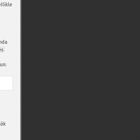
llikle
nda
es
run:
kök