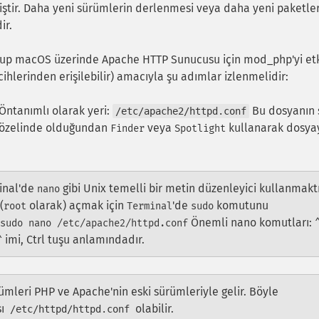
ştir. Daha yeni sürümlerin derlenmesi veya daha yeni paketle
ir.
up macOS üzerinde Apache HTTP Sunucusu için mod_php'yi et
hlerinden erişilebilir) amacıyla şu adımlar izlenmelidir:
Öntanımlı olarak yeri:
Bu dosyanın 
/etc/apache2/httpd.conf
 özelinde olduğundan
veya
kullanarak dosya
Finder
Spotlight
inal'de
gibi Unix temelli bir metin düzenleyici kullanmaktı
nano
(
olarak) açmak için
'de
komutunu
root
Terminal
sudo
Önemli nano komutları:
sudo nano /etc/apache2/httpd.conf
imi, Ctrl tuşu anlamındadır.
^
ümleri PHP ve Apache'nin eski sürümleriyle gelir. Böyle
sı
olabilir.
/etc/httpd/httpd.conf