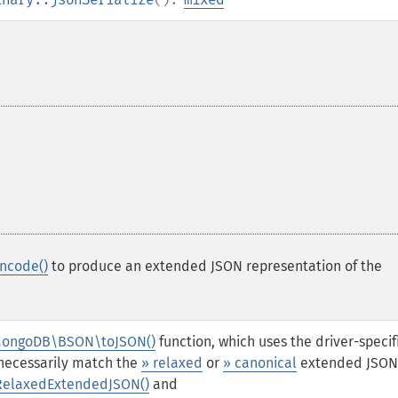
ncode()
to produce an extended JSON representation of the
ongoDB\BSON\toJSON()
function, which uses the driver-specif
 necessarily match the
» relaxed
or
» canonical
extended JSON
elaxedExtendedJSON()
and