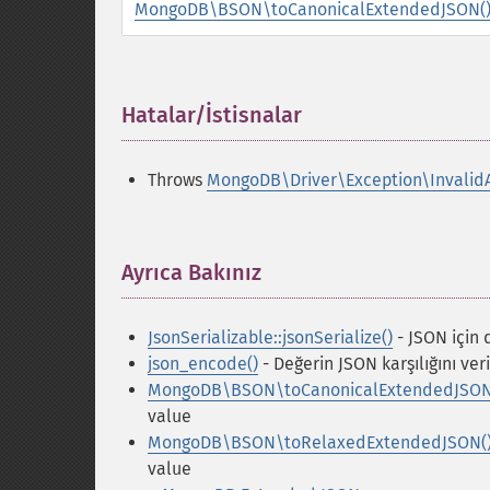
MongoDB\BSON\toCanonicalExtendedJSON(
Hatalar/İstisnalar
¶
Throws
MongoDB\Driver\Exception\Invalid
Ayrıca Bakınız
¶
JsonSerializable::jsonSerialize()
- JSON için d
json_encode()
- Değerin JSON karşılığını veri
MongoDB\BSON\toCanonicalExtendedJSON
value
MongoDB\BSON\toRelaxedExtendedJSON(
value