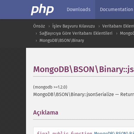
Downloads
Documentation
Önsöz
İşlev Başvuru Kılavuzu
Veritabanı Eklent
Sağlayıcıya Göre Veritabanı Eklentileri
Mongo
MongoDB\BSON\Binary
MongoDB\BSON\Binary::jso
(mongodb >=1.2.0)
MongoDB\BSON\Binary::jsonSerialize
—
Return
Açıklama
¶
final
public
function
MongoDB\BSON\B