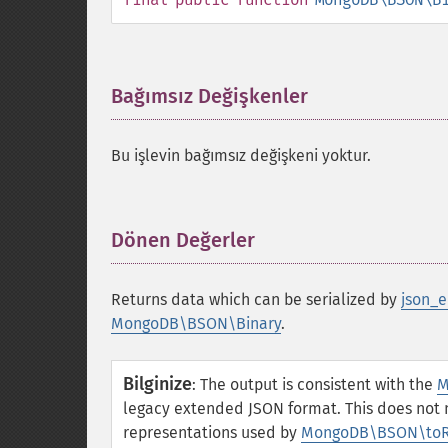
Bağımsız Değişkenler
¶
Bu işlevin bağımsız değişkeni yoktur.
Dönen Değerler
¶
Returns data which can be serialized by
json_e
MongoDB\BSON\Binary
.
Bilginize
:
The output is consistent with the
M
legacy extended JSON format. This does not
representations used by
MongoDB\BSON\toR