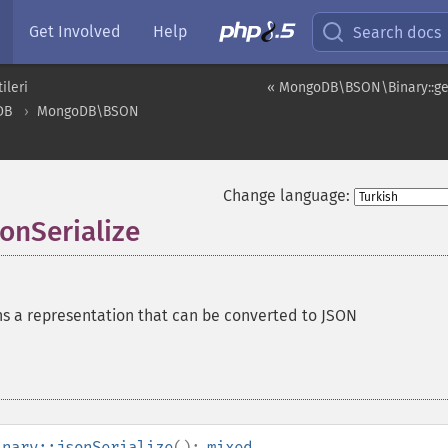
Get Involved
Help
Search docs
ileri
« MongoDB\BSON\Binary::ge
DB
MongoDB\BSON
Change language:
nSerialize
s a representation that can be converted to JSON
inary::jsonSerialize
():
mixed