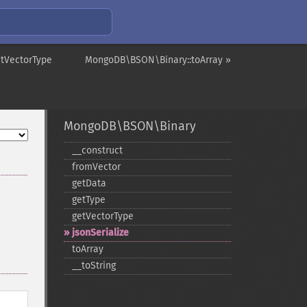
tVectorType
MongoDB\BSON\Binary::toArray »
MongoDB\BSON\Binary
_​_​construct
fromVector
getData
getType
getVectorType
jsonSerialize
toArray
_​_​toString