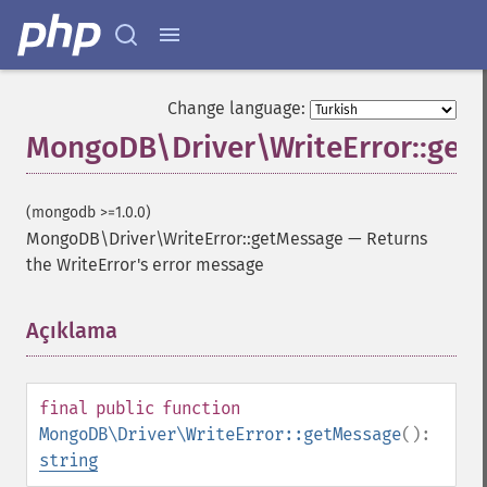
Change language:
MongoDB\Driver\WriteError::get
(mongodb >=1.0.0)
MongoDB\Driver\WriteError::getMessage
—
Returns
the WriteError's error message
Açıklama
¶
final
public
function
MongoDB\Driver\WriteError::getMessage
():
string