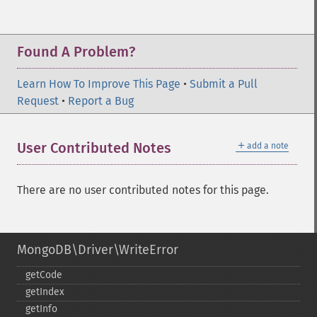
Found A Problem?
Learn How To Improve This Page
•
Submit a Pull
Request
•
Report a Bug
＋
User Contributed Notes
add a note
There are no user contributed notes for this page.
MongoDB\Driver\WriteError
getCode
getIndex
getInfo