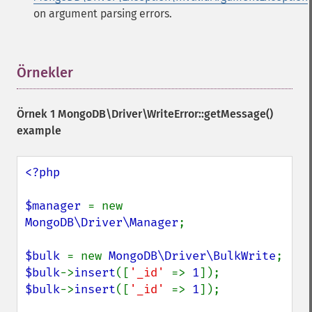
on argument parsing errors.
Örnekler
¶
Örnek 1
MongoDB\Driver\WriteError::getMessage()
example
<?php

$manager 
= new 
MongoDB\Driver\Manager
;

$bulk 
= new 
MongoDB\Driver\BulkWrite
$bulk
->
insert
([
'_id' 
=> 
1
$bulk
->
insert
([
'_id' 
=> 
1
]);
