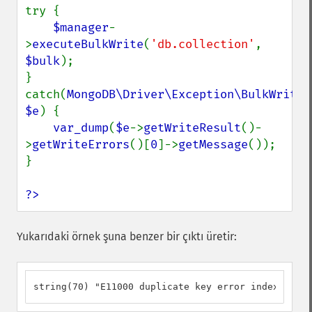
try {

$manager
-
>
executeBulkWrite
(
'db.collection'
, 
$bulk
);

} 
catch(
MongoDB\Driver\Exception\BulkWriteEx
$e
) {

var_dump
(
$e
->
getWriteResult
()-
>
getWriteErrors
()[
0
]->
getMessage
());

}

?>
Yukarıdaki örnek şuna benzer bir çıktı üretir:
string(70) "E11000 duplicate key error index: db.c