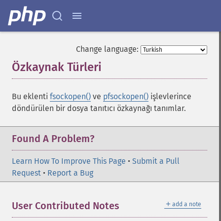
Change language:
Özkaynak Türleri
¶
Bu eklenti
fsockopen()
ve
pfsockopen()
işlevlerince
döndürülen bir dosya tanıtıcı özkaynağı tanımlar.
Found A Problem?
Learn How To Improve This Page
•
Submit a Pull
Request
•
Report a Bug
＋
User Contributed Notes
add a note