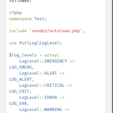
followed:

namespace 
Test
;

include 
'vendor/autoload.php'
;

use 
Psr\Log\LogLevel
;

$log_levels 
= array(

LogLevel
::
EMERGENCY 
=> 
LOG_EMERG
,

LogLevel
::
ALERT 
=> 
LOG_ALERT
,

LogLevel
::
CRITICAL 
=> 
LOG_CRIT
,

LogLevel
::
ERROR 
=> 
LOG_ERR
,

LogLevel
::
WARNING 
=> 