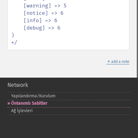
    [warning] => 5

    [notice] => 6

    [info] => 6

    [debug] => 6

)

*/
＋
add a note
Network
Yapılandırma/Kurulum
Öntanımlı Sabitler
Ağ İşlevleri