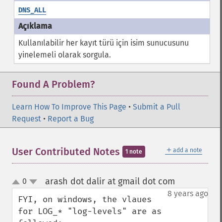
DNS_ALL
Kullanılabilir her kayıt türü için isim sunucusunu
yinelemeli olarak sorgula.
Found A Problem?
Learn How To Improve This Page
•
Submit a Pull
Request
•
Report a Bug
＋
User Contributed Notes
add a note
1 note
arash dot dalir at gmail dot com
0
¶
up
down
8 years ago
FYI, on windows, the vlaues 
for LOG_* "log-levels" are as 