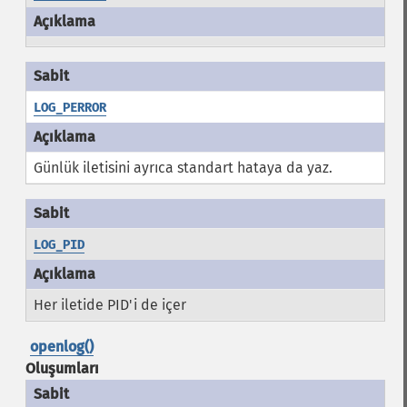
LOG_PERROR
Günlük iletisini ayrıca standart hataya da yaz.
LOG_PID
Her iletide PID'i de içer
openlog()
Oluşumları