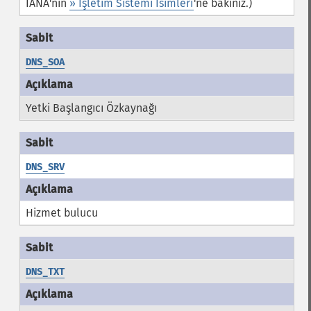
IANA'nın
» İşletim Sistemi İsimleri
'ne bakınız.)
DNS_SOA
Yetki Başlangıcı Özkaynağı
DNS_SRV
Hizmet bulucu
DNS_TXT