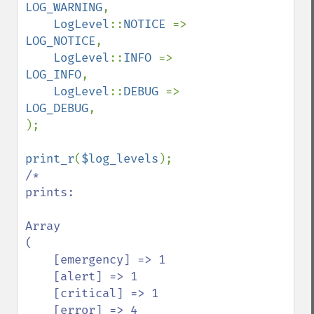
LOG_WARNING
,

LogLevel
::
NOTICE 
=> 
LOG_NOTICE
,

LogLevel
::
INFO 
=> 
LOG_INFO
,

LogLevel
::
DEBUG 
=> 
LOG_DEBUG
,

);

print_r
(
$log_levels
/*

prints:

Array

(

    [emergency] => 1

    [alert] => 1

    [critical] => 1

    [error] => 4
