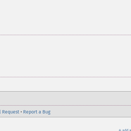
l Request
•
Report a Bug
＋
add a