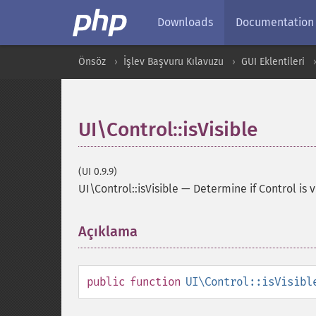
Downloads
Documentation
Önsöz
İşlev Başvuru Kılavuzu
GUI Eklentileri
UI\Control::isVisible
(UI 0.9.9)
UI\Control::isVisible
—
Determine if Control is v
Açıklama
¶
public
function
UI\Control::isVisibl