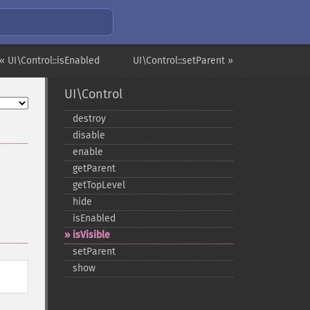
« UI\Control::isEnabled
UI\Control::setParent »
UI\Control
destroy
disable
enable
getParent
getTopLevel
hide
isEnabled
isVisible
setParent
show