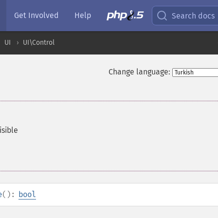
Get Involved
Help
Search docs
UI
UI\Control
Change language:
isible
e
():
bool