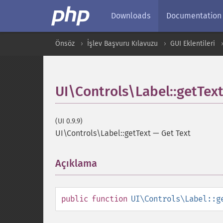
Downloads
Documentation
Önsöz
İşlev Başvuru Kılavuzu
GUI Eklentileri
UI\Controls\Label::getTex
(UI 0.9.9)
UI\Controls\Label::getText
—
Get Text
Açıklama
¶
public
function
UI\Controls\Label::g