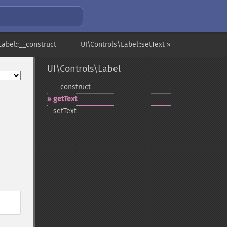
Label::__construct
UI\Controls\Label::setText »
UI\Controls\Label
_​_​construct
getText
setText