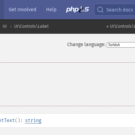
Get Involved
Help
Search docs
UI
UI\Controls\Label
« UI\Controls\
Change language:
t
etText
():
string