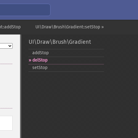
t::addStop
UI\Draw\Brush\Gradient::setStop »
UI\Draw\Brush\Gradient
addStop
delStop
setStop