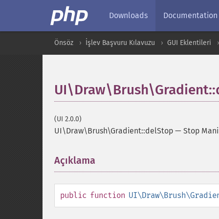
Downloads
Documentation
Önsöz
İşlev Başvuru Kılavuzu
GUI Eklentileri
UI\Draw\Brush\Gradient::
(UI 2.0.0)
UI\Draw\Brush\Gradient::delStop
—
Stop Mani
Açıklama
¶
public
function
UI\Draw\Brush\Gradie