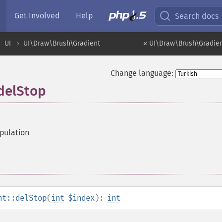
Get Involved
Help
Search docs
UI
UI\Draw\Brush\Gradient
« UI\Draw\Brush\Gradien
Change language:
delStop
pulation
nt::delStop
(
int
$index
):
int