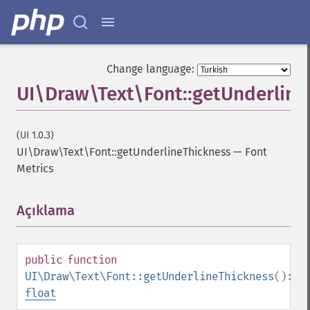
Change language:
UI\Draw\Text\Font::getUnderline
(UI 1.0.3)
UI\Draw\Text\Font::getUnderlineThickness
—
Font
Metrics
Açıklama
¶
public
function
UI\Draw\Text\Font::getUnderlineThickness
():
float