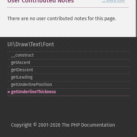
User Contributed Notes
There are no user contributed notes for this page.
UI\Draw\Text\Font
_​_​construct
getAscent
getDescent
getLeading
getUnderlinePosition
getUnderlineThickness
Copyright © 2001-2026 The PHP Documentation