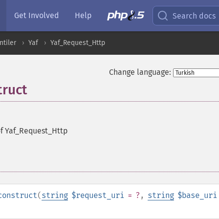
Get Involved
Help
Search docs
ntiler
Yaf
Yaf_Request_Http
Change language:
truct
of Yaf_Request_Http
construct
(
string
$request_uri
= ?
,
string
$base_uri