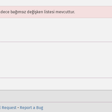
adece bağımsız değişken listesi mevcuttur.
l Request
•
Report a Bug