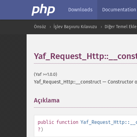
Downloads
Documentation
Önsöz
İşlev Başvuru Kılavuzu
Diğer Temel Ekle
Yaf_Request_Http::__cons
(Yaf >=1.0.0)
Yaf_Request_Http::__construct
—
Constructor 
Açıklama
¶
public
function
Yaf_Request_Http::__
?
)