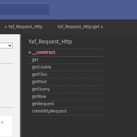
« Yaf_Request_Http
Yaf_Request_Http::get »
Yaf_Request_Http
_​_​construct
get
getCookie
getFiles
getPost
getQuery
getRaw
getRequest
isXmlHttpRequest
=