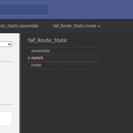
ute_Static::assemble
Yaf_Route_Static::route »
Yaf_Route_Static
assemble
match
route