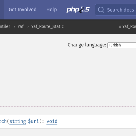
Get Involved
Help
Search docs
ntiler
Yaf
Yaf_Route_Static
« Yaf_Ro
Change language:
tch
(
string
$uri
):
void