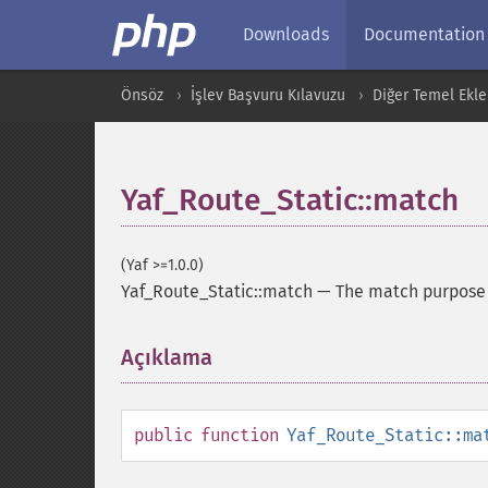
Downloads
Documentation
Önsöz
İşlev Başvuru Kılavuzu
Diğer Temel Ekle
Yaf_Route_Static::match
(Yaf >=1.0.0)
Yaf_Route_Static::match
—
The match purpose
Açıklama
¶
public
function
Yaf_Route_Static::ma