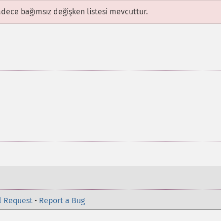
adece bağımsız değişken listesi mevcuttur.
l Request
•
Report a Bug