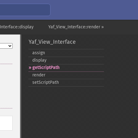
Interface::display
Yaf_View_Interface::render »
Yaf_View_Interface
assign
display
getScriptPath
render
setScriptPath