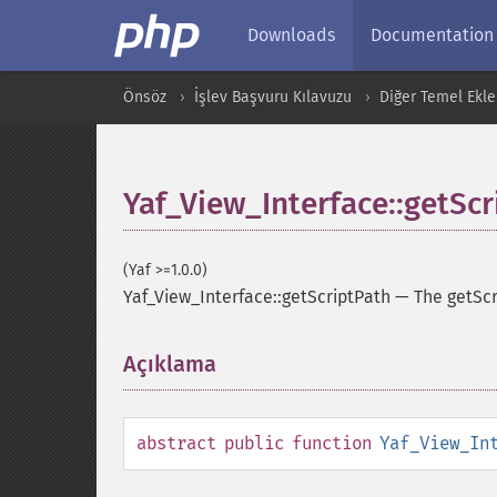
Downloads
Documentation
Önsöz
İşlev Başvuru Kılavuzu
Diğer Temel Ekle
Yaf_View_Interface::getSc
(Yaf >=1.0.0)
Yaf_View_Interface::getScriptPath
—
The getSc
Açıklama
¶
abstract
public
function
Yaf_View_In