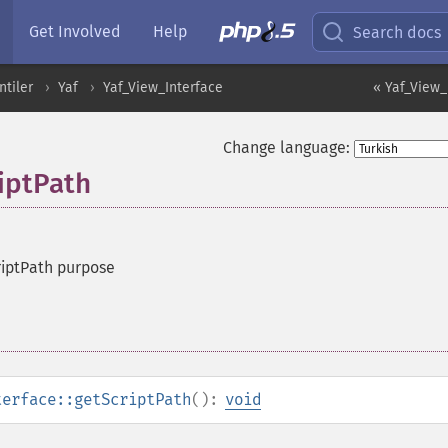
Get Involved
Help
Search docs
ntiler
Yaf
Yaf_View_Interface
« Yaf_View_
Change language:
riptPath
riptPath purpose
terface::getScriptPath
():
void