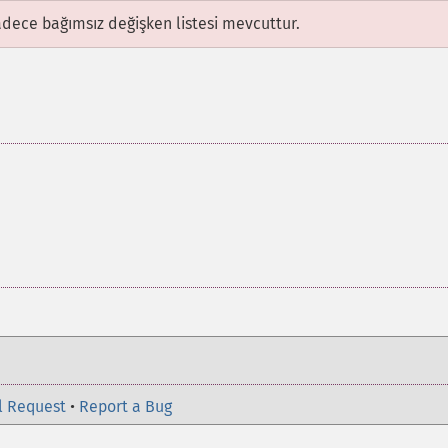
adece bağımsız değişken listesi mevcuttur.
l Request
•
Report a Bug