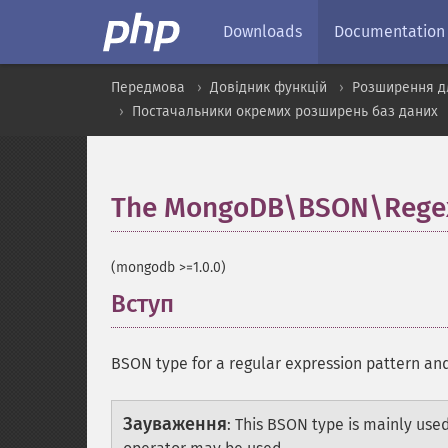
Downloads
Documentation
Передмова
Довідник функцій
Розширення д
Постачальники окремих розширень баз даних
The MongoDB\BSON\Regex
(mongodb >=1.0.0)
Вступ
¶
BSON type for a regular expression pattern an
Зауваження
:
This BSON type is mainly use