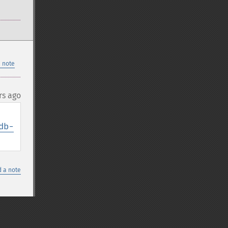
 note
rs ago
db-
 a note