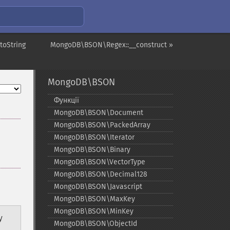
toString
MongoDB\BSON\Regex::__construct »
MongoDB\BSON
Функції
MongoDB\BSON\Document
MongoDB\BSON\PackedArray
MongoDB\BSON\Iterator
MongoDB\BSON\Binary
MongoDB\BSON\VectorType
MongoDB\BSON\Decimal128
MongoDB\BSON\Javascript
MongoDB\BSON\MaxKey
MongoDB\BSON\MinKey
y
MongoDB\BSON\ObjectId