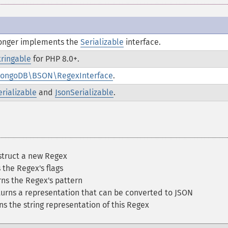
 longer implements the
Serializable
interface.
tringable
for PHP 8.0+.
ongoDB\BSON\RegexInterface
.
erializable
and
JsonSerializable
.
truct a new Regex
the Regex's flags
ns the Regex's pattern
urns a representation that can be converted to JSON
s the string representation of this Regex