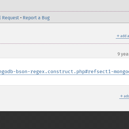
l Request
•
Report a Bug
＋
add a
9 yea
ngodb-bson-regex.construct.php#refsect1-mongo
＋
add