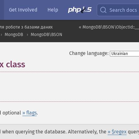
Get Involved
Help
Search docs
ля роботи з базами даних
« MongoDB\BSON\ObjectId::__
MongoDB
MongoDB\BSON
Change language:
 class
¶
d optional
» flags
.
d when querying the database. Alternatively, the
» $regex
quer