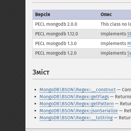
Версія
Опис
PECL mongodb 2.0.0
This class no
PECL mongodb 1.12.0
Implements
S
PECL mongodb 1.3.0
Implements
M
PECL mongodb 1.2.0
Implements
S
Зміст
¶
MongoDB\BSON\Regex::__construct
— Cons
MongoDB\BSON\Regex::getFlags
— Returns 
MongoDB\BSON\Regex::getPattern
— Retur
MongoDB\BSON\Regex::jsonSerialize
— Ret
MongoDB\BSON\Regex::__toString
— Return