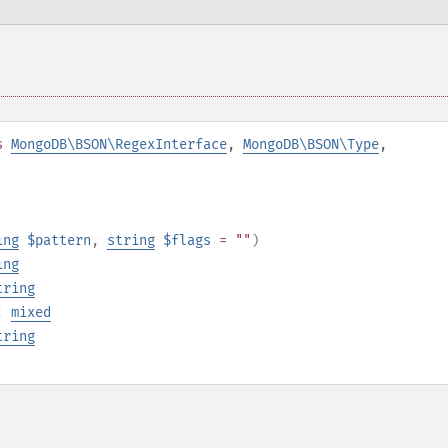
s
MongoDB\BSON\RegexInterface
,
MongoDB\BSON\Type
,
ing
$pattern
,
string
$flags
= ""
)
ing
tring
):
mixed
tring