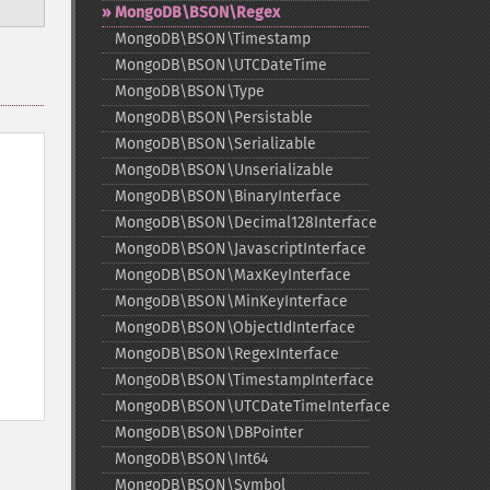
MongoDB\BSON\Regex
MongoDB\BSON\Timestamp
MongoDB\BSON\UTCDateTime
MongoDB\BSON\Type
MongoDB\BSON\Persistable
MongoDB\BSON\Serializable
MongoDB\BSON\Unserializable
MongoDB\BSON\BinaryInterface
MongoDB\BSON\Decimal128Interface
MongoDB\BSON\JavascriptInterface
MongoDB\BSON\MaxKeyInterface
MongoDB\BSON\MinKeyInterface
MongoDB\BSON\ObjectIdInterface
MongoDB\BSON\RegexInterface
MongoDB\BSON\TimestampInterface
MongoDB\BSON\UTCDateTimeInterface
MongoDB\BSON\DBPointer
MongoDB\BSON\Int64
MongoDB\BSON\Symbol