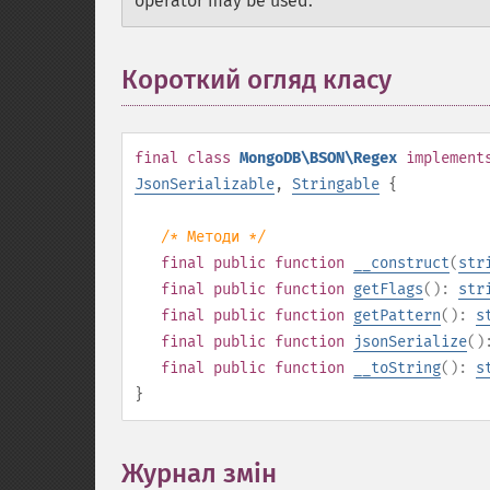
operator may be used.
Короткий огляд класу
¶
final
class
MongoDB\BSON\Regex
implement
JsonSerializable
,
Stringable
{
/* Методи */
final
public
function
__construct
(
str
final
public
function
getFlags
():
str
final
public
function
getPattern
():
s
final
public
function
jsonSerialize
(
final
public
function
__toString
():
s
}
Журнал змін