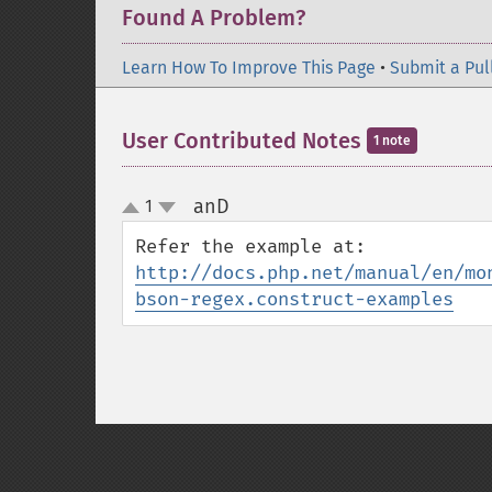
Found A Problem?
Learn How To Improve This Page
•
Submit a Pul
User Contributed Notes
1 note
anD
1
¶
up
down
http://docs.php.net/manual/en/mo
bson-regex.construct-examples