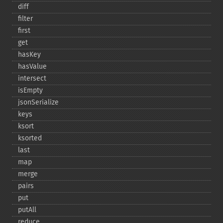
diff
filter
first
get
hasKey
hasValue
intersect
isEmpty
jsonSerialize
keys
ksort
ksorted
last
map
merge
pairs
put
putAll
reduce