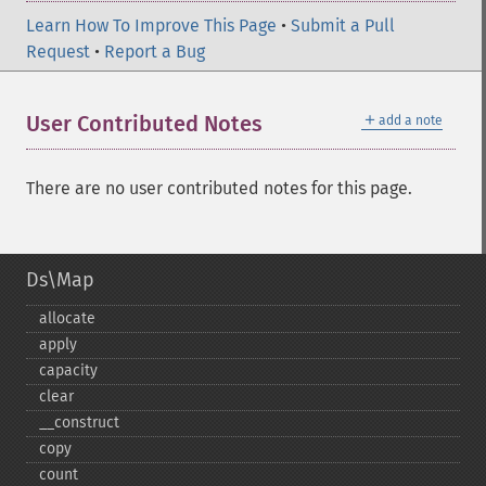
Learn How To Improve This Page
•
Submit a Pull
Request
•
Report a Bug
＋
User Contributed Notes
add a note
There are no user contributed notes for this page.
Ds\Map
allocate
apply
capacity
clear
_​_​construct
copy
count