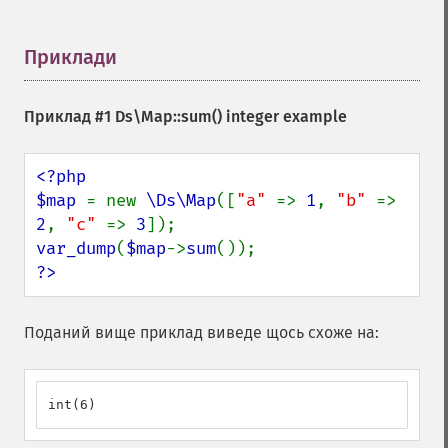
Приклади
¶
Приклад #1
Ds\Map::sum()
integer example
<?php

$map 
= new 
\Ds\Map
([
"a" 
=> 
1
, 
"b" 
=> 
2
, 
"c" 
=> 
3
var_dump
(
$map
->
sum
?>
Поданий вище приклад виведе щось схоже на:
int(6)