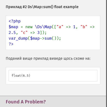
Приклад #2
Ds\Map::sum()
float example
<?php

$map 
= new 
\Ds\Map
([
"a" 
=> 
1
, 
"b" 
=> 
2.5
, 
"c" 
=> 
3
var_dump
(
$map
->
sum
?>
Поданий вище приклад виведе щось схоже на:
float(6.5)
Found A Problem?