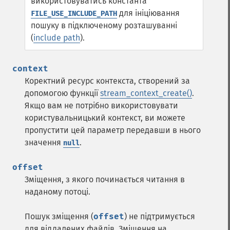
використовуватись константа
для ініціювання
FILE_USE_INCLUDE_PATH
пошуку в підключеному розташуванні
(
include path
).
context
Коректний ресурс контекста, створений за
допомогою функції
stream_context_create()
.
Якщо вам не потрібно використовувати
користувальницький контекст, ви можете
пропустити цей параметр передавши в нього
значення
.
null
offset
Зміщення, з якого починається читання в
наданому потоці.
Пошук зміщення (
offset
) не підтримується
для віддалених файлів. Зміщення на