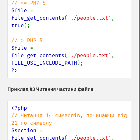
$file 
= 
file_get_contents
(
'./people.txt'
, 
true
);

$file 
= 
file_get_contents
(
'./people.txt'
, 
FILE_USE_INCLUDE_PATH
?>
Приклад #3 Читання частини файла
// Читання 14 символів, починаючи від 
$section 
= 
file_get_contents
(
'./people.txt'
, 