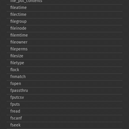
file_​put_​contents
fileatime
filectime
filegroup
fileinode
filemtime
fileowner
fileperms
filesize
filetype
flock
fnmatch
fopen
fpassthru
fputcsv
fputs
fread
fscanf
fseek