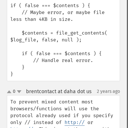
if ( false === $contents ) {

    // Maybe error, or maybe file 
less than 4KB in size.

    $contents = file_get_contents( 
$log_file, false, null );

    if ( false === $contents ) {

        // Handle real error.

    }

}
brentcontact at daha dot us
0
2 years ago
¶
up
down
To prevent mixed content most 
browsers/functions will use the 
protocol already used if you specify 
only // instead of 
http://
 or 