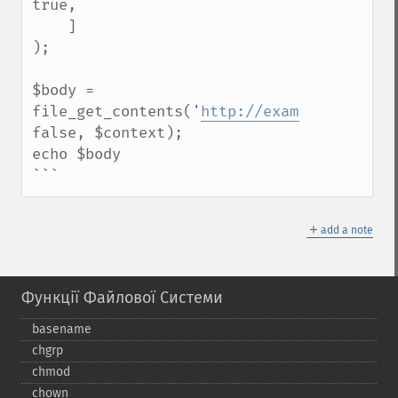
true,

    ]

);

$body = 
file_get_contents('
http://example.com/sec
false, $context);

echo $body

```
＋
add a note
Функції Файлової Системи
basename
chgrp
chmod
chown