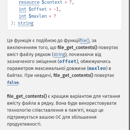
resource
$context
= ?
,
int
$offset
= -1
,
int
$maxlen
= ?
):
string
Ця функція є подібною до функції
file()
, за
виключенням того, що
file_get_contents()
повертає
вміст файлу рядком (
string
), починаючи від
зазначеного зміщення (
offset
), обмежуючись
параметром максимальної довжини (
maxlen
) в
байтах. При невдачі,
file_get_contents()
повертає
.
false
file_get_contents()
є кращим варіантом для читання
вмісту файла в рядку. Вона буде використовувати
технологію співставлення в пам'яті, якщо це
підтримується вашою ОС для збільшення
продуктивності.