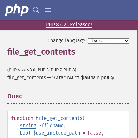
PHP 8.4.24 Released!
Change language:
file_get_contents
(PHP 4 >= 4.3.0, PHP 5, PHP 7, PHP 8)
file_get_contents
—
Читає вміст файла в рядку
Опис
¶
function
file_get_contents
(
string
$filename
,
bool
$use_include_path
= false
,