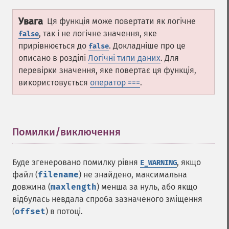
Увага
Ця функція може повертати як логічне
, так і не логічне значення, яке
false
прирівнюється до
. Докладніше про це
false
описано в розділі
Логічні типи даних
. Для
перевірки значення, яке повертає ця функція,
використовується
оператор ===
.
Помилки/виключення
¶
Буде згенеровано помилку рівня
, якщо
E_WARNING
файл (
filename
) не знайдено, максимальна
довжина (
maxlength
) менша за нуль, або якщо
відбулась невдала спроба зазначеного зміщення
(
offset
) в потоці.