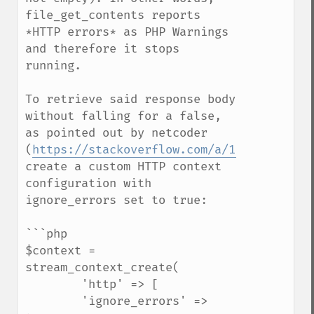
file_get_contents reports 
*HTTP errors* as PHP Warnings 
and therefore it stops 
running.

To retrieve said response body 
without falling for a false, 
as pointed out by netcoder 
(
https://stackoverflow.com/a/11479968
), 
create a custom HTTP context 
configuration with 
ignore_errors set to true:

```php

$context = 
stream_context_create(

        'http' => [

        'ignore_errors' => 