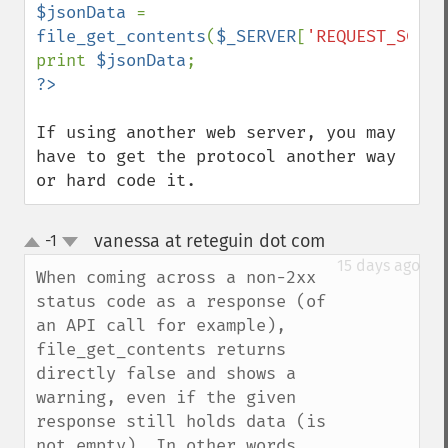
$jsonData 
= 
file_get_contents
(
$_SERVER
[
'REQUEST_SCHEM
print 
$jsonData
If using another web server, you may 
have to get the protocol another way 
or hard code it.
vanessa at reteguin dot com
-1
¶
up
down
15 days ago
When coming across a non-2xx 
status code as a response (of 
an API call for example), 
file_get_contents returns 
directly false and shows a 
warning, even if the given 
response still holds data (is 
not empty). In other words, 