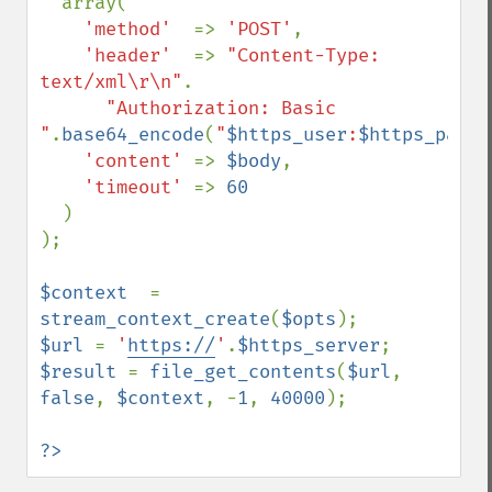
  array(

'method'  
=> 
'POST'
,

'header'  
=> 
"Content-Type: 
text/xml\r\n"
.

"Authorization: Basic 
"
.
base64_encode
(
"
$https_user
:
$https_passw
'content' 
=> 
$body
,

'timeout' 
=> 
60

)

);

$context  
= 
stream_context_create
(
$opts
$url 
= 
'
https://
'
.
$https_server
$result 
= 
file_get_contents
(
$url
, 
false
, 
$context
, -
1
, 
40000
);

?>