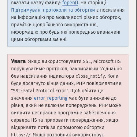
вказати назву файлу:
fopen()
. На сторінці
Підтримувані протоколи та обгортки
є посилання
на інформацію про можливості різних обгорток,
примітки щодо їхнього використання,
інформацію про будь-які попередньо визначені
цими обгортками змінні.
Увага
Якщо використовувати SSL, Microsoft IIS
порушуватиме протокол, закриваючи зʼєднання
без надсилання індикатора
. Коли
close_notify
буде досягнуто кінця даних, PHP повідомлятиме:
"SSL: Fatal Protocol Error". Щоб обійти це,
значення
error_reporting
має бути знижене до
рівня, який не включає попереджень. PHP може
виявити несправне програмне забезпечення
сервера IIS та приховати попередження, якщо
відкривати потік за допомогою обгортки
. Якщо розробник використовує
https://