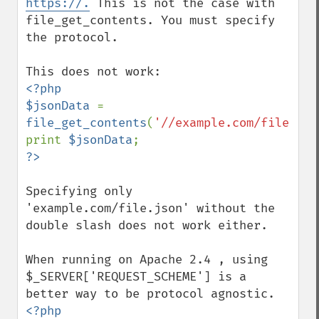
https://.
 This is not the case with 
file_get_contents. You must specify 
the protocol. 

<?php

$jsonData 
= 
file_get_contents
(
'//example.com/file.jso
print 
$jsonData
Specifying only 
'example.com/file.json' without the 
double slash does not work either.

When running on Apache 2.4 , using 
$_SERVER['REQUEST_SCHEME'] is a 
<?php
