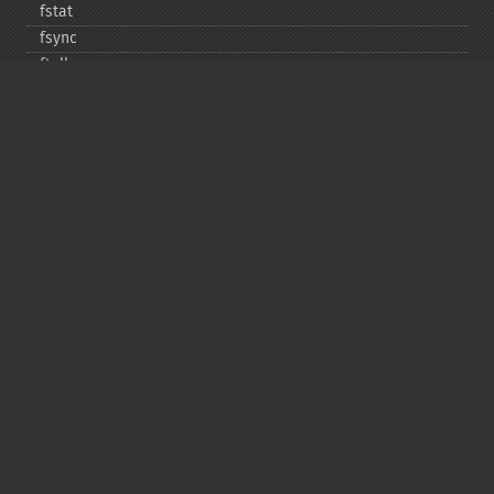
fstat
fsync
ftell
ftruncate
fwrite
glob
is_​dir
is_​executable
is_​file
is_​link
is_​readable
is_​uploaded_​file
is_​writable
is_​writeable
lchgrp
lchown
link
linkinfo
lstat