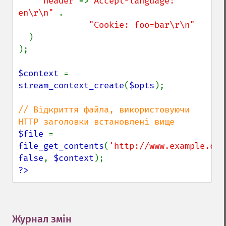
'header'
=>
"Accept-language: 
en\r\n" 
.

"Cookie: foo=bar\r\n"

)

);

$context 
= 
stream_context_create
(
$opts
);

// Відкриття файла, використовуючи 
$file 
= 
file_get_contents
(
'http://www.example.com
false
, 
$context
?>
Журнал змін
¶