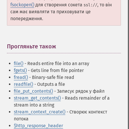
fsockopen()
для створення сокета
, то він
ssl://
сам має виявляти та приховувати це
попередження.
Прогляньте також
¶
file()
- Reads entire file into an array
fgets()
- Gets line from file pointer
fread()
- Binary-safe file read
readfile()
- Outputs a file
file_put_contents()
- Записує рядок у файл
stream_get_contents()
- Reads remainder of a
stream into a string
stream_context_create()
- Створює контекст
потока
$http_response_header