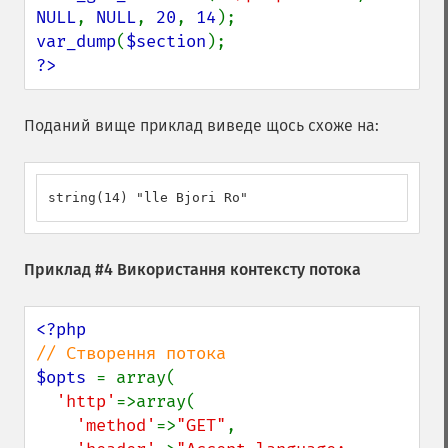
NULL
, 
NULL
, 
20
, 
14
var_dump
(
$section
?>
Поданий вище приклад виведе щось схоже на:
string(14) "lle Bjori Ro"
Приклад #4 Використання контексту потока
$opts 
= array(

'http'
=>array(

'method'
=>
"GET"
,
