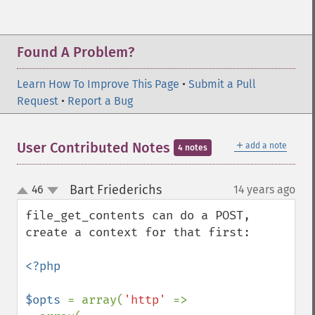
Found A Problem?
Learn How To Improve This Page
•
Submit a Pull
Request
•
Report a Bug
＋
User Contributed Notes
add a note
4 notes
Bart Friederichs
46
14 years ago
¶
up
down
file_get_contents can do a POST, 
create a context for that first:

<?php

$opts 
= array(
'http' 
=>
