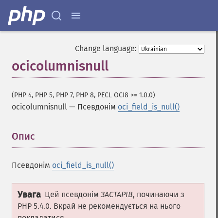
Change language:
ocicolumnisnull
(PHP 4, PHP 5, PHP 7, PHP 8, PECL OCI8 >= 1.0.0)
ocicolumnisnull
—
Псевдонім
oci_field_is_null()
Опис
¶
Псевдонім
oci_field_is_null()
Увага
Цей псевдонім
ЗАСТАРІВ
, починаючи з
PHP 5.4.0. Вкрай не рекомендується на нього
покладатися.