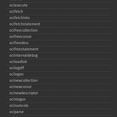
ociexecute
ocifetch
ocifetchinto
ocifetchstatement
ocifreecollection
ocifreecursor
ocifreedesc
ocifreestatement
ociinternaldebug
ociloadlob
ocilogoff
ocilogon
ocinewcollection
ocinewcursor
ocinewdescriptor
ocinlogon
ocinumcols
ociparse