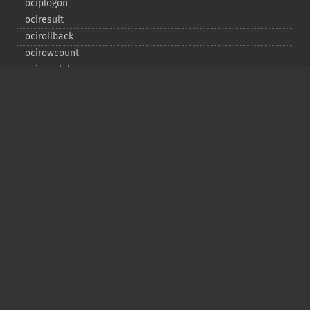
ociplogon
ociresult
ocirollback
ocirowcount
ocisavelob
ocisavelobfile
ociserverversion
ocisetprefetch
ocistatementtype
ociwritelobtofile
ociwritetemporarylob
Copyright © 2001-2026 The PHP Documentation
Group