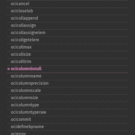
ocicancel
ocicloselob
ocicollappend
ocicollassign
ocicollassignelem
ocicollgetelem
ocicollmax
ocicollsize
ocicolltrim
ocicolumnisnull
ocicolumnname
ocicolumnprecision
ocicolumnscale
ocicolumnsize
ocicolumntype
ocicolumntyperaw
ocicommit
ocidefinebyname
ocierror