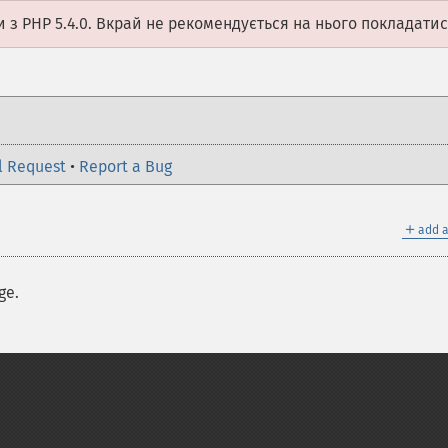
 з PHP 5.4.0. Вкрай не рекомендується на нього покладатис
l Request
•
Report a Bug
＋
add a
ge.