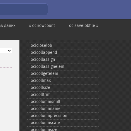
Застарілі псевдоніми та
функції OCI8
oci_​internal_​debug
аз даних
« ocirowcount
ocisavelobfile »
ocibindbyname
ocicancel
ocicloselob
ocicollappend
ocicollassign
ocicollassignelem
ocicollgetelem
ocicollmax
ocicollsize
ocicolltrim
ocicolumnisnull
ocicolumnname
ocicolumnprecision
ocicolumnscale
ocicolumnsize