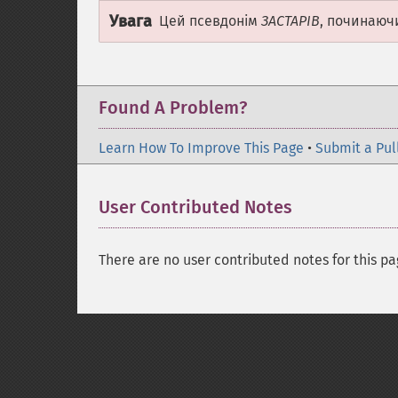
Увага
Цей псевдонім
ЗАСТАРІВ
, починаючи
Found A Problem?
Learn How To Improve This Page
•
Submit a Pul
User Contributed Notes
There are no user contributed notes for this pa