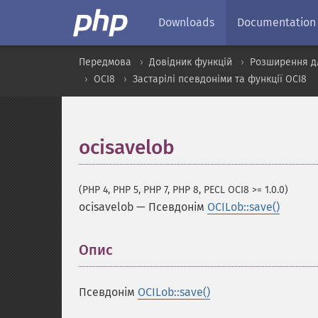
Downloads
Documentation
Передмова
Довідник функцій
Розширення д
OCI8
Застарілі псевдоніми та функції OCI8
ocisavelob
(PHP 4, PHP 5, PHP 7, PHP 8, PECL OCI8 >= 1.0.0)
ocisavelob
—
Псевдонім
OCILob::save()
Опис
¶
Псевдонім
OCILob::save()