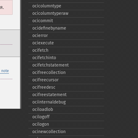
ocicolumntype
я.
ocicolumntyperaw
ocicommit
ocidefinebyname
ocierror
ociexecute
ocifetch
ocifetchinto
ocifetchstatement
 note
ocifreecollection
ocifreecursor
ocifreedesc
ocifreestatement
ociinternaldebug
ociloadlob
ocilogoff
ocilogon
ocinewcollection