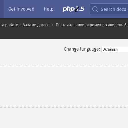
Get Involved
Help
Search docs
ля роботи з базами даних
Постачальники окремих розширень б
Change language: