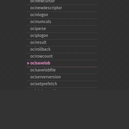
ocinewcursor
ocinewdescriptor
ocinlogon
ocinumcols
ociparse
ociplogon
ociresult
ocirollback
ocirowcount
ocisavelob
ocisavelobfile
ociserverversion
ocisetprefetch
ocistatementtype
ociwritelobtofile
ociwritetemporarylob