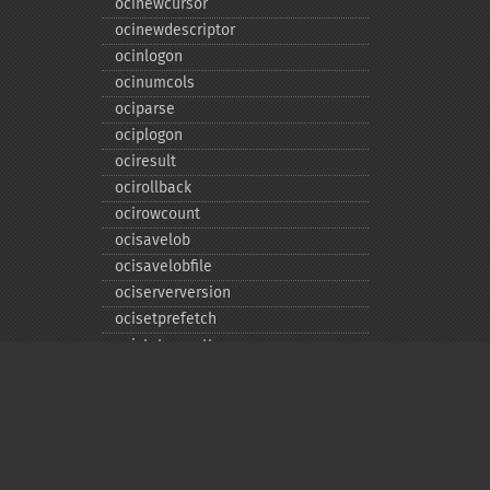
ocinewcursor
ocinewdescriptor
ocinlogon
ocinumcols
ociparse
ociplogon
ociresult
ocirollback
ocirowcount
ocisavelob
ocisavelobfile
ociserverversion
ocisetprefetch
ocistatementtype
ociwritelobtofile
ociwritetemporarylob