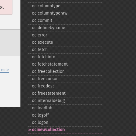
ocicolumntype
я.
ocicolumntyperaw
ocicommit
ocidefinebyname
ocierror
ociexecute
ocifetch
ocifetchinto
ocifetchstatement
 note
ocifreecollection
ocifreecursor
ocifreedesc
ocifreestatement
ociinternaldebug
ociloadlob
ocilogoff
ocilogon
ocinewcollection