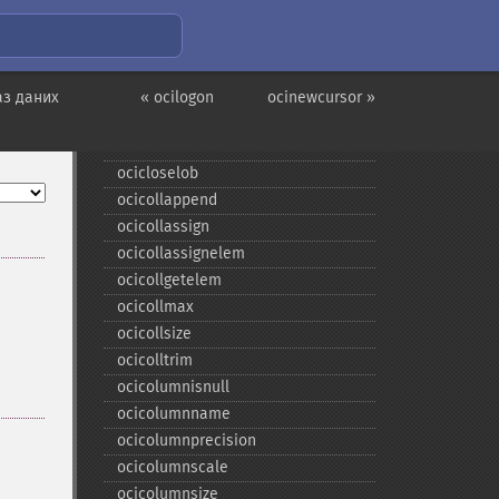
Застарілі псевдоніми та
функції OCI8
oci_​internal_​debug
аз даних
« ocilogon
ocinewcursor »
ocibindbyname
ocicancel
ocicloselob
ocicollappend
ocicollassign
ocicollassignelem
ocicollgetelem
ocicollmax
ocicollsize
ocicolltrim
ocicolumnisnull
ocicolumnname
ocicolumnprecision
ocicolumnscale
ocicolumnsize