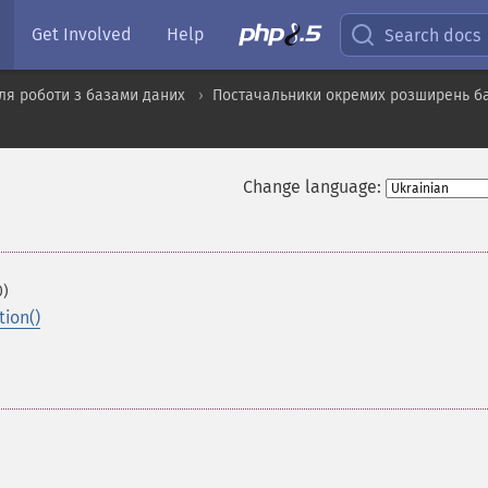
Get Involved
Help
Search docs
ля роботи з базами даних
Постачальники окремих розширень б
Change language:
0)
ion()