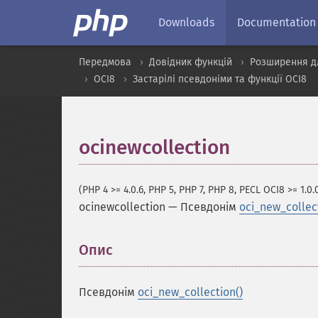
Downloads
Documentation
Передмова
Довідник функцій
Розширення д
OCI8
Застарілі псевдоніми та функції OCI8
ocinewcollection
(PHP 4 >= 4.0.6, PHP 5, PHP 7, PHP 8, PECL OCI8 >= 1.0.
ocinewcollection
—
Псевдонім
oci_new_collect
Опис
¶
Псевдонім
oci_new_collection()