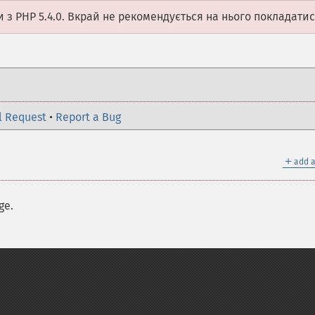
 з PHP 5.4.0. Вкрай не рекомендується на нього покладатис
l Request
•
Report a Bug
＋
add a
ge.