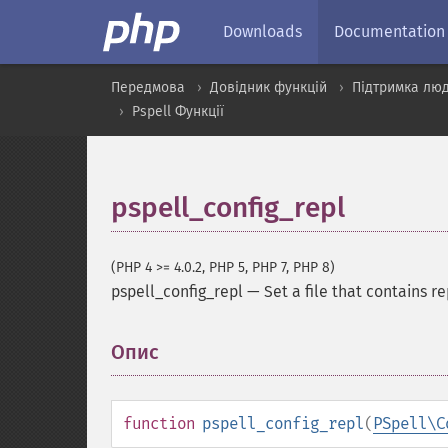
Downloads
Documentation
Передмова
Довідник функцій
Підтримка люд
Pspell Функції
pspell_config_repl
(PHP 4 >= 4.0.2, PHP 5, PHP 7, PHP 8)
pspell_config_repl
—
Set a file that contains 
Опис
¶
function
pspell_config_repl
(
PSpell\C