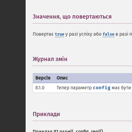
Значення, що повертаються
¶
Повертає
у разі успіху або
в разі 
true
false
Журнал змін
¶
Версія
Опис
8.1.0
Тепер параметр
config
має бути
Приклади
¶
Приклад #1
pspell_config_repl()