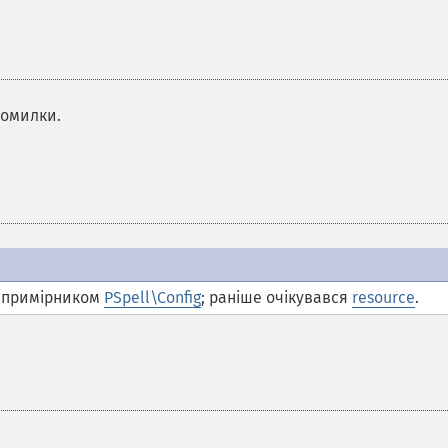
помилки.
 примірником
PSpell\Config
; раніше очікувався
resource
.