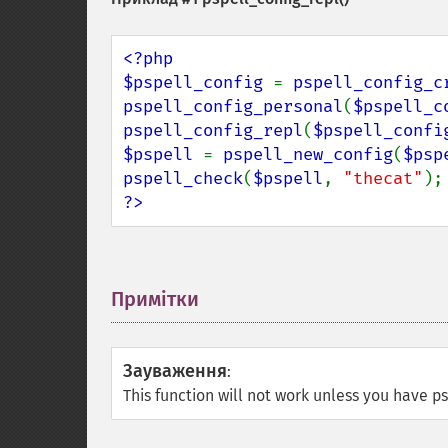
<?php

$pspell_config 
= 
pspell_config_c
pspell_config_personal
(
$pspell_c
pspell_config_repl
(
$pspell_confi
$pspell 
= 
pspell_new_config
(
$psp
pspell_check
(
$pspell
, 
"thecat"
?>
Примітки
¶
Зауваження
:
This function will not work unless you have psp