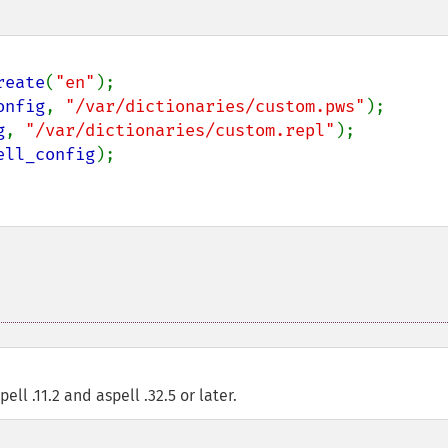
reate
(
"en"
onfig
, 
"/var/dictionaries/custom.pws"
g
, 
"/var/dictionaries/custom.repl"
ell_config
ell .11.2 and aspell .32.5 or later.