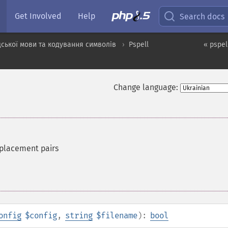
Get Involved
Help
Search docs
ської мови та кодування символів
Pspell
« pspel
Change language:
replacement pairs
onfig
$config
,
string
$filename
):
bool