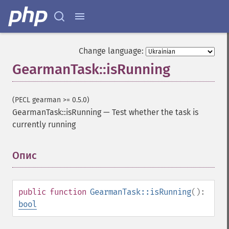
Change language:
GearmanTask::isRunning
(PECL gearman >= 0.5.0)
GearmanTask::isRunning
—
Test whether the task is
currently running
Опис
¶
public
function
GearmanTask::isRunning
():
bool