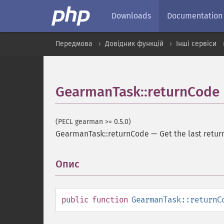
Downloads
Documentation
Передмова
Довідник функцій
Інші сервіси
GearmanTask::returnCode
(PECL gearman >= 0.5.0)
GearmanTask::returnCode
—
Get the last retu
Опис
¶
public
function
GearmanTask::returnC