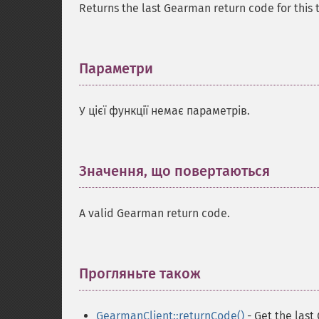
Returns the last Gearman return code for this 
Параметри
¶
У цієї функції немає параметрів.
Значення, що повертаються
¶
A valid Gearman return code.
Прогляньте також
¶
GearmanClient::returnCode()
- Get the las