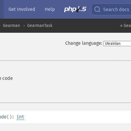
Get Involved
Help
Search docs
Gearman
GearmanTask
« Gea
Change language:
rn code
ode
():
int