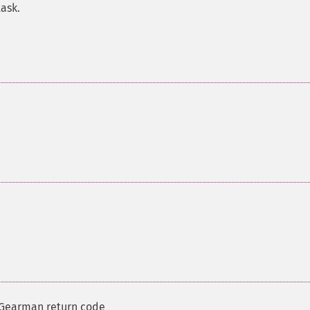
task.
t Gearman return code