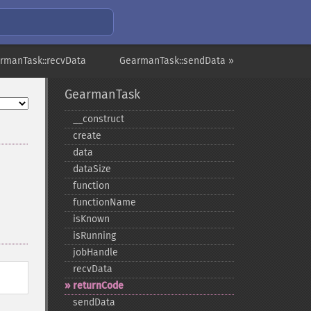
rmanTask::recvData
GearmanTask::sendData »
GearmanTask
_​_​construct
create
data
dataSize
function
functionName
isKnown
isRunning
jobHandle
recvData
returnCode
sendData