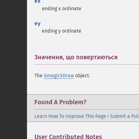
ex
ending x ordinate
ey
ending y ordinate
Значення, що повертаються
¶
The
GmagickDraw
object.
Found A Problem?
Learn How To Improve This Page
•
Submit a Pul
User Contributed Notes