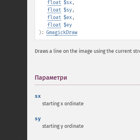
float
$sx
,
float
$sy
,
float
$ex
,
float
$ey
):
GmagickDraw
Draws a line on the image using the current str
Параметри
¶
sx
starting x ordinate
sy
starting y ordinate