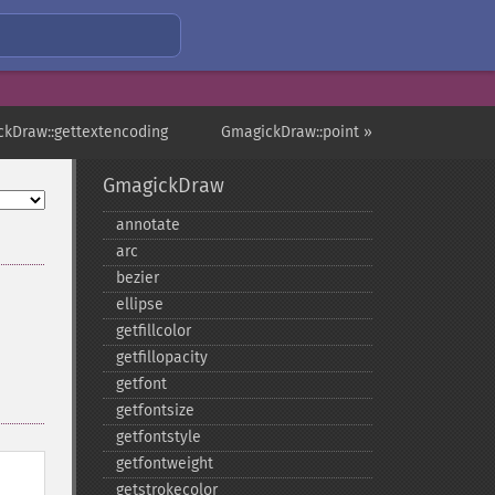
ckDraw::gettextencoding
GmagickDraw::point »
GmagickDraw
annotate
arc
bezier
ellipse
getfillcolor
getfillopacity
getfont
getfontsize
getfontstyle
getfontweight
getstrokecolor