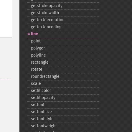
getstrokeopacity
getstrokewidth
gettextdecoration
gettextencoding
line
point
polygon
polyline
rectangle
rotate
roundrectangle
scale
setfillcolor
setfillopacity
setfont
setfontsize
setfontstyle
setfontweight