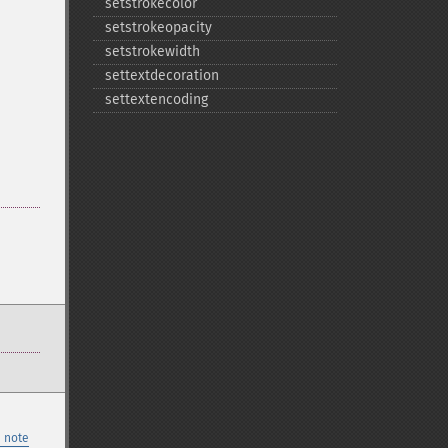
setstrokecolor
setstrokeopacity
setstrokewidth
settextdecoration
settextencoding
 note