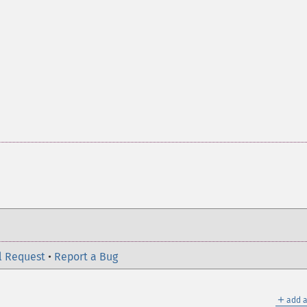
l Request
•
Report a Bug
＋
add a