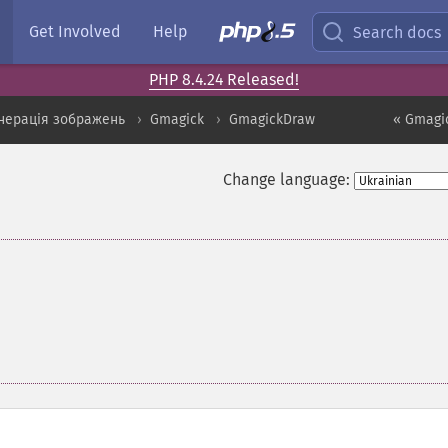
Get Involved
Help
Search docs
PHP 8.4.24 Released!
нерація зображень
Gmagick
GmagickDraw
« Gmagi
Change language: