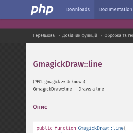
Downloads
Documentation
Передмова
Довідник функцій
Обробка та ге
GmagickDraw::line
(PECL gmagick >= Unknown)
GmagickDraw::line
—
Draws a line
Опис
¶
public
function
GmagickDraw::line
(