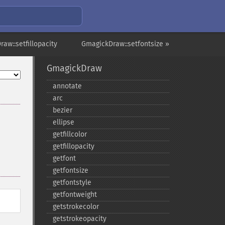
aw::setfillopacity
GmagickDraw::setfontsize »
GmagickDraw
annotate
arc
bezier
ellipse
getfillcolor
getfillopacity
getfont
getfontsize
getfontstyle
getfontweight
getstrokecolor
getstrokeopacity