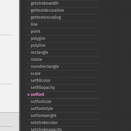
getstrokewidth
gettextdecoration
gettextencoding
line
point
polygon
polyline
rectangle
rotate
roundrectangle
scale
setfillcolor
setfillopacity
setfont
setfontsize
setfontstyle
setfontweight
setstrokecolor
setstrokeopacity