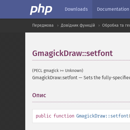
Downloads
Documentation
Передмова
Довідник функцій
Обробка та ге
GmagickDraw::setfont
(PECL gmagick >= Unknown)
GmagickDraw::setfont
—
Sets the fully-specifi
Опис
¶
public
function
GmagickDraw::setfont