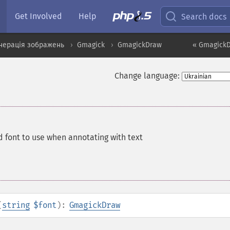
Get Involved
Help
Search docs
нерація зображень
Gmagick
GmagickDraw
« GmagickDr
Change language:
ed font to use when annotating with text
(
string
$font
):
GmagickDraw