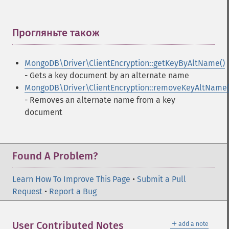
Прогляньте також
¶
MongoDB\Driver\ClientEncryption::getKeyByAltName()
- Gets a key document by an alternate name
MongoDB\Driver\ClientEncryption::removeKeyAltName(
- Removes an alternate name from a key
document
Found A Problem?
Learn How To Improve This Page
•
Submit a Pull
Request
•
Report a Bug
＋
User Contributed Notes
add a note