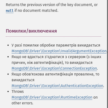
Returns the previous version of the key document, or
if no document matched.
null
Помилки/виключення
¶
У разі помилки обробки параметрів викидається
MongoDB\Driver\Exception\InvalidArgumentException
.
Якщо не вдається з’єднатися з сервером (з інших
причин, ніж автентифікація), то викидається
MongoDB\Driver\Exception\ConnectionException
.
Якщо обов'язкова автентифікація провалена, то
викидається
MongoDB\Driver\Exception\AuthenticationException
.
Throws
MongoDB\Driver\Exception\RuntimeException
on
other errors.