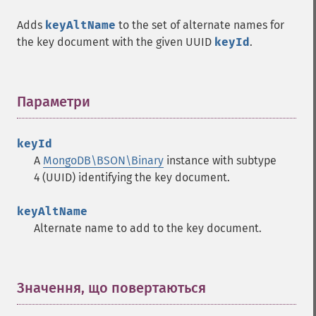
Adds
keyAltName
to the set of alternate names for
the key document with the given UUID
keyId
.
Параметри
¶
keyId
A
MongoDB\BSON\Binary
instance with subtype
4 (UUID) identifying the key document.
keyAltName
Alternate name to add to the key document.
Значення, що повертаються
¶