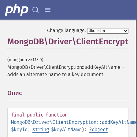
Change language:
MongoDB\Driver\ClientEncrypti
(mongodb >=1.15.0)
MongoDB\Driver\ClientEncryption::addKeyAltName
—
Adds an alternate name to a key document
Опис
¶
final
public
function
MongoDB\Driver\ClientEncryption::addKeyAltNam
$keyId
,
string
$keyAltName
):
?
object