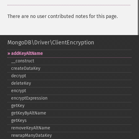
There are no user contributed notes for this page.
MongoDB\Driver\ClientEncryption
addKeyAltName
_​_​construct
createDataKey
decrypt
deleteKey
encrypt
encryptExpression
getKey
getKeyByAltName
getKeys
removeKeyAltName
rewrapManyDataKey