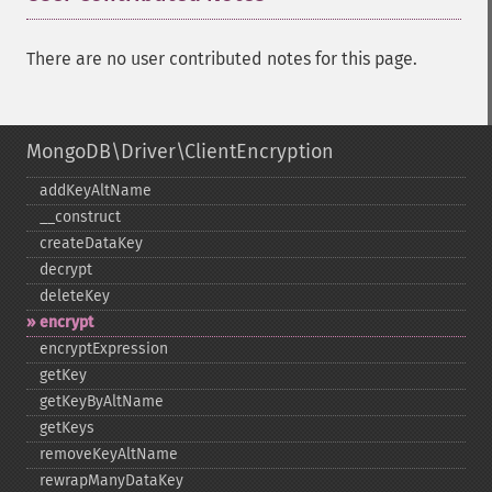
There are no user contributed notes for this page.
MongoDB\Driver\ClientEncryption
addKeyAltName
_​_​construct
createDataKey
decrypt
deleteKey
encrypt
encryptExpression
getKey
getKeyByAltName
getKeys
removeKeyAltName
rewrapManyDataKey