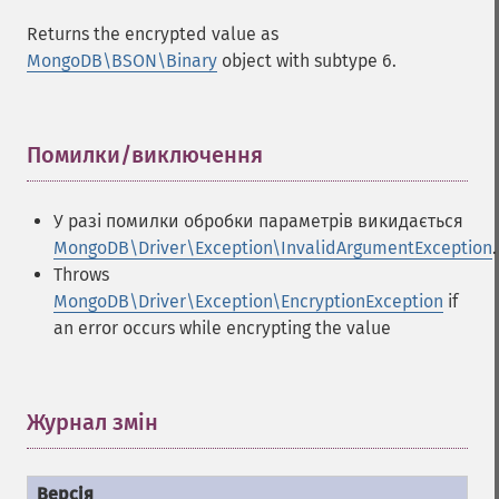
Returns the encrypted value as
MongoDB\BSON\Binary
object with subtype 6.
Помилки/виключення
¶
У разі помилки обробки параметрів викидається
MongoDB\Driver\Exception\InvalidArgumentException
.
Throws
MongoDB\Driver\Exception\EncryptionException
if
an error occurs while encrypting the value
Журнал змін
¶