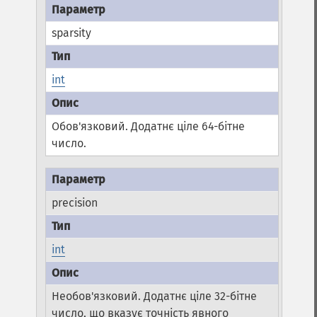
sparsity
int
Обов'язковий. Додатнє ціле 64-бітне
число.
precision
int
Необов'язковий. Додатнє ціле 32-бітне
число, що вказує точність явного