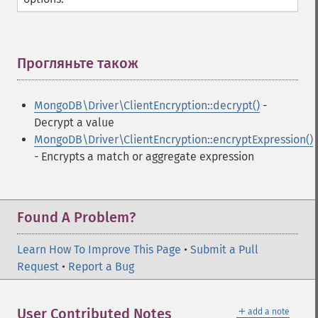
Прогляньте також
¶
MongoDB\Driver\ClientEncryption::decrypt()
-
Decrypt a value
MongoDB\Driver\ClientEncryption::encryptExpression()
- Encrypts a match or aggregate expression
Found A Problem?
Learn How To Improve This Page
•
Submit a Pull
Request
•
Report a Bug
＋
User Contributed Notes
add a note