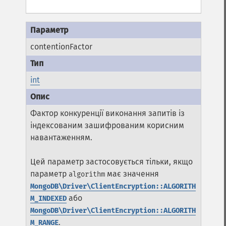
contentionFactor
int
Фактор конкуренції виконання запитів із
індексованим зашифрованим корисним
навантаженням.
Цей параметр застосовується тільки, якщо
параметр
має значення
algorithm
MongoDB\Driver\ClientEncryption::ALGORITH
або
M_INDEXED
MongoDB\Driver\ClientEncryption::ALGORITH
.
M_RANGE