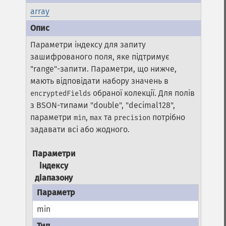
array
Параметри індексу для запиту
зашифрованого поля, яке підтримує
"range"-запити. Параметри, що нижче,
мають відповідати набору значень в
обраної колекції. Для полів
encryptedFields
з BSON-типами "double", "decimal128",
параметри
,
та
потрібно
min
max
precision
задавати всі або жодного.
Параметри
індексу
діапазону
min