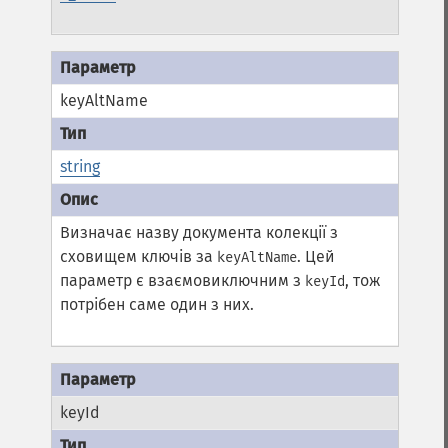
keyAltName
string
Визначає назву документа колекції з
сховищем ключів за
. Цей
keyAltName
параметр є взаємовиключним з
, тож
keyId
потрібен саме один з них.
keyId