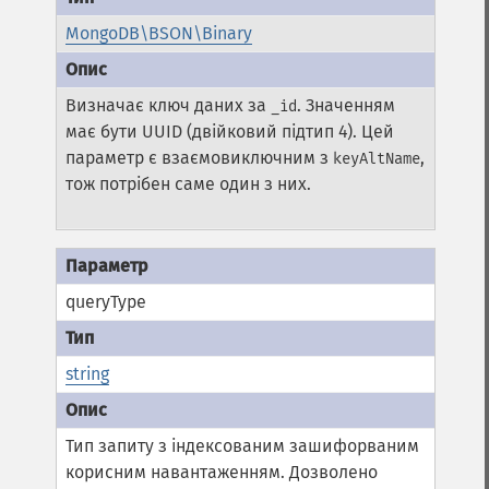
MongoDB\BSON\Binary
Визначає ключ даних за
. Значенням
_id
має бути UUID (двійковий підтип 4). Цей
параметр є взаємовиключним з
,
keyAltName
тож потрібен саме один з них.
queryType
string
Тип запиту з індексованим зашифорваним
корисним навантаженням. Дозволено