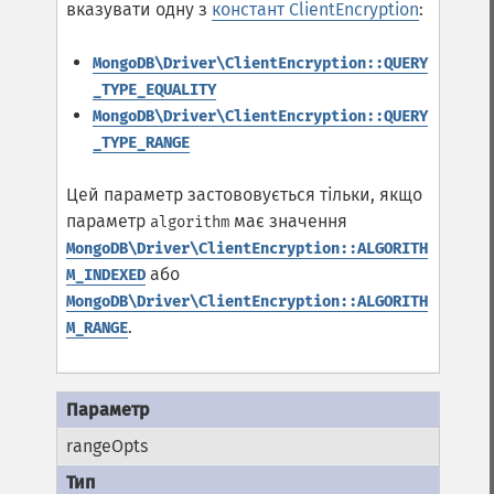
вказувати одну з
констант ClientEncryption
:
MongoDB\Driver\ClientEncryption::QUERY
_TYPE_EQUALITY
MongoDB\Driver\ClientEncryption::QUERY
_TYPE_RANGE
Цей параметр застововується тільки, якщо
параметр
має значення
algorithm
MongoDB\Driver\ClientEncryption::ALGORITH
або
M_INDEXED
MongoDB\Driver\ClientEncryption::ALGORITH
.
M_RANGE
rangeOpts