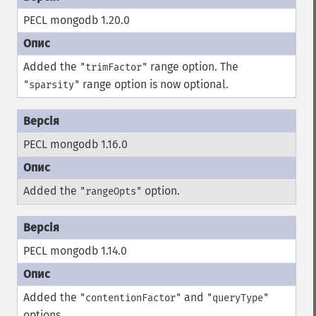
PECL mongodb 1.20.0
Added the
range option. The
"trimFactor"
range option is now optional.
"sparsity"
PECL mongodb 1.16.0
Added the
option.
"rangeOpts"
PECL mongodb 1.14.0
Added the
and
"contentionFactor"
"queryType"
options.