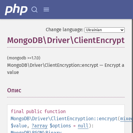
Change language:
MongoDB\Driver\ClientEncryption
(mongodb >=1.7.0)
MongoDB\Driver\ClientEncryption::encrypt
—
Encrypt a
value
Опис
¶
final
public
function
MongoDB\Driver\ClientEncryption::encrypt
(
mixe
$value
,
?
array
$options
=
null
):
MongoDB\BSON\Binary