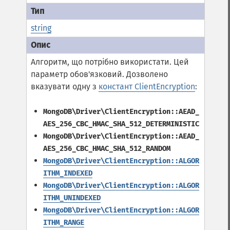
string
Алгоритм, що потрібно використати. Цей
параметр обов'язковий. Дозволено
вказувати одну з
констант ClientEncryption
:
MongoDB\Driver\ClientEncryption::AEAD_
AES_256_CBC_HMAC_SHA_512_DETERMINISTIC
MongoDB\Driver\ClientEncryption::AEAD_
AES_256_CBC_HMAC_SHA_512_RANDOM
MongoDB\Driver\ClientEncryption::ALGOR
ITHM_INDEXED
MongoDB\Driver\ClientEncryption::ALGOR
ITHM_UNINDEXED
MongoDB\Driver\ClientEncryption::ALGOR
ITHM_RANGE