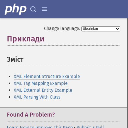
Change language:
Приклади
¶
Зміст
¶
XML Element Structure Example
XML Tag Mapping Example
XML External Entity Example
XML Parsing With Class
Found A Problem?
Learn How To Improve This Page
•
Submit a Pull