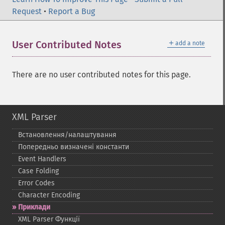
Request
•
Report a Bug
＋
User Contributed Notes
add a note
There are no user contributed notes for this page.
XML Parser
Встановлення/налаштування
Попередньо визначені константи
Event Handlers
Case Folding
Error Codes
Character Encoding
Приклади
XML Parser Функції