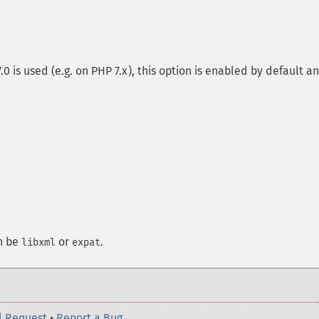
.0 is used (e.g. on PHP 7.x), this option is enabled by default a
n be
or
.
libxml
expat
l Request
•
Report a Bug