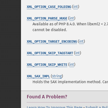
(
int
)
XML_OPTION_CASE_FOLDING
(
int
)
XML_OPTION_PARSE_HUGE
Available as of PHP 8.4.0. When libxml2 < 2.7
cannot be disabled.
(
int
)
XML_OPTION_TARGET_ENCODING
(
int
)
XML_OPTION_SKIP_TAGSTART
(
int
)
XML_OPTION_SKIP_WHITE
(
string
)
XML_SAX_IMPL
Holds the SAX implementation method. Ca
Found A Problem?
Learn How To Improve This Page
•
Submit a Pul