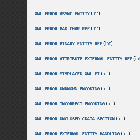
(
int
)
XML_ERROR_ASYNC_ENTITY
(
int
)
XML_ERROR_BAD_CHAR_REF
(
int
)
XML_ERROR_BINARY_ENTITY_REF
(
in
XML_ERROR_ATTRIBUTE_EXTERNAL_ENTITY_REF
(
int
)
XML_ERROR_MISPLACED_XML_PI
(
int
)
XML_ERROR_UNKNOWN_ENCODING
(
int
)
XML_ERROR_INCORRECT_ENCODING
(
int
)
XML_ERROR_UNCLOSED_CDATA_SECTION
(
int
)
XML_ERROR_EXTERNAL_ENTITY_HANDLING