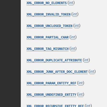
(
int
)
XML_ERROR_NO_ELEMENTS
(
int
)
XML_ERROR_INVALID_TOKEN
(
int
)
XML_ERROR_UNCLOSED_TOKEN
(
int
)
XML_ERROR_PARTIAL_CHAR
(
int
)
XML_ERROR_TAG_MISMATCH
(
int
)
XML_ERROR_DUPLICATE_ATTRIBUTE
(
int
)
XML_ERROR_JUNK_AFTER_DOC_ELEMENT
(
int
)
XML_ERROR_PARAM_ENTITY_REF
(
int
)
XML_ERROR_UNDEFINED_ENTITY
(
int
)
XML_ERROR_RECURSIVE_ENTITY_REF