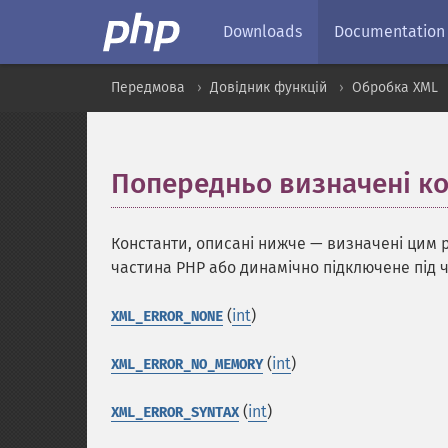
Downloads
Documentation
Передмова
Довідник функцій
Обробка XML
Попередньо визначені к
Константи, описані нижче — визначені цим 
частина PHP або динамічно підключене під 
(
int
)
XML_ERROR_NONE
(
int
)
XML_ERROR_NO_MEMORY
(
int
)
XML_ERROR_SYNTAX