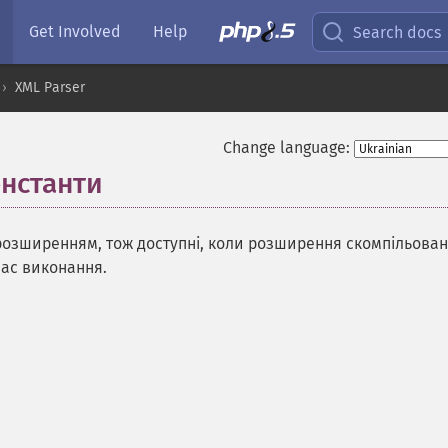
Get Involved
Help
Search docs
XML Parser
Change language:
онстанти
¶
розширенням, тож доступні, коли розширення скомпільован
час виконання.