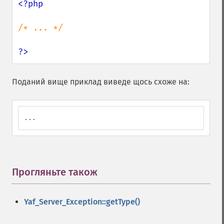
<?php

/* ... */

?>
Поданий вище приклад виведе щось схоже на:
...
Прогляньте також
¶
Yaf_Server_Exception::getType()