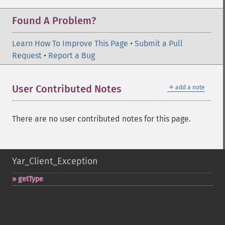
Found A Problem?
Learn How To Improve This Page
•
Submit a Pull
Request
•
Report a Bug
＋
User Contributed Notes
add a note
There are no user contributed notes for this page.
Yar_Client_Exception
getType