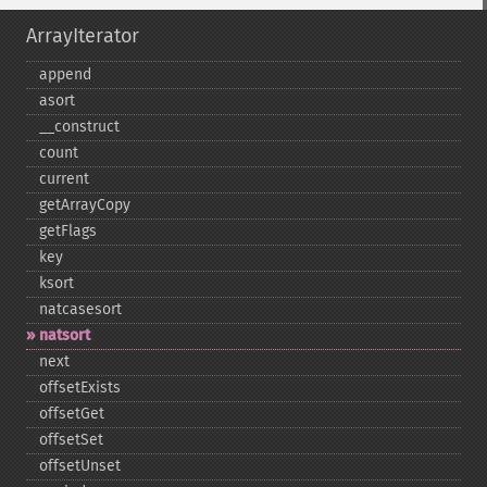
ArrayIterator
append
asort
_​_​construct
count
current
getArrayCopy
getFlags
key
ksort
natcasesort
natsort
next
offsetExists
offsetGet
offsetSet
offsetUnset