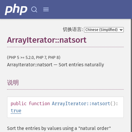
切换语言:
ArrayIterator::natsort
(PHP 5 >= 5.2.0, PHP 7, PHP 8)
ArrayIterator::natsort
—
Sort entries naturally
说明
¶
public
function
ArrayIterator::natsort
():
true
Sort the entries by values using a "natural order"