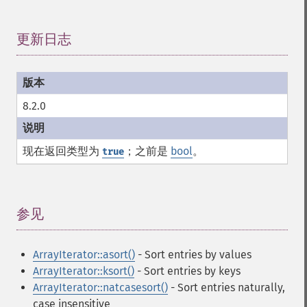
更新日志
¶
8.2.0
现在返回类型为
；之前是
bool
。
true
参见
¶
ArrayIterator::asort()
- Sort entries by values
ArrayIterator::ksort()
- Sort entries by keys
ArrayIterator::natcasesort()
- Sort entries naturally,
case insensitive