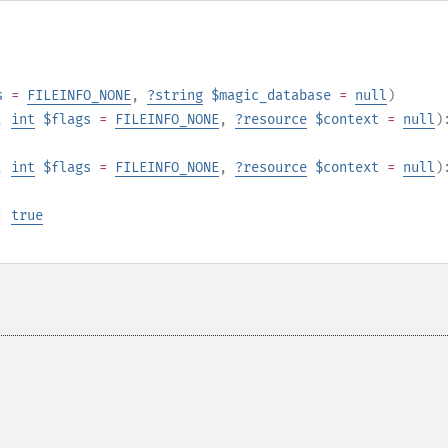
s
=
FILEINFO_NONE
,
?
string
$magic_database
=
null
)
,
int
$flags
=
FILEINFO_NONE
,
?
resource
$context
=
null
)
,
int
$flags
=
FILEINFO_NONE
,
?
resource
$context
=
null
)
:
true