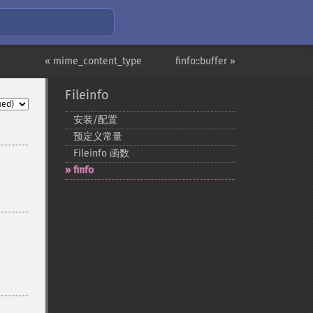
« mime_content_type
finfo::buffer »
Fileinfo
安装/配置
预定义常量
Fileinfo 函数
finfo