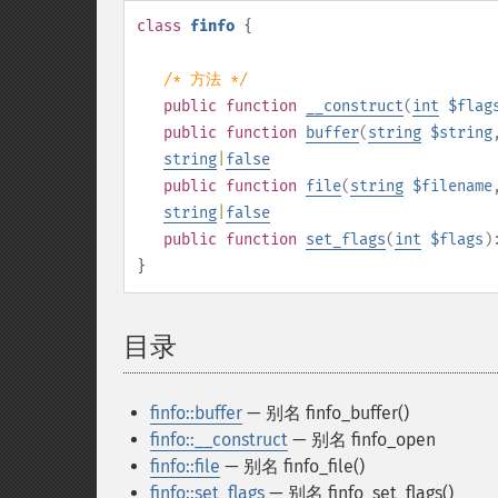
class
finfo
{
/* 方法 */
public
function
__construct
(
int
$flag
public
function
buffer
(
string
$string
string
|
false
public
function
file
(
string
$filename
string
|
false
public
function
set_flags
(
int
$flags
)
}
目录
¶
finfo::buffer
— 别名 finfo_buffer()
finfo::__construct
— 别名 finfo_open
finfo::file
— 别名 finfo_file()
finfo::set_flags
— 别名 finfo_set_flags()