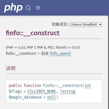
切换语言:
finfo::__construct
(PHP >= 5.3.0, PHP 7, PHP 8, PECL fileinfo >= 0.1.0)
finfo::__construct
—
别名
finfo_open()
说明
¶
public
function
finfo::__construct
(
int
$flags
=
FILEINFO_NONE
,
?
string
$magic_database
=
null
)