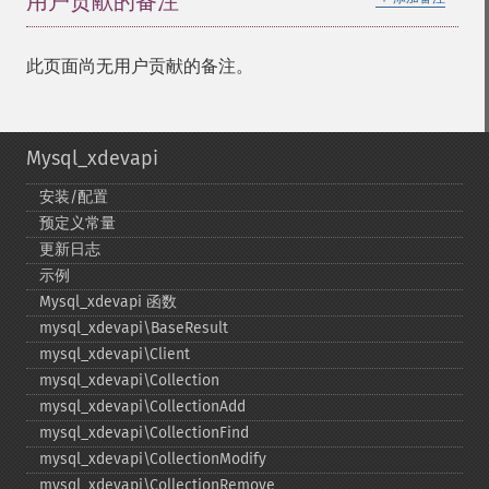
用户贡献的备注
此页面尚无用户贡献的备注。
Mysql_xdevapi
安装/配置
预定义常量
更新日志
示例
Mysql_​xdevapi 函数
mysql_​xdevapi\BaseResult
mysql_​xdevapi\Client
mysql_​xdevapi\Collection
mysql_​xdevapi\CollectionAdd
mysql_​xdevapi\CollectionFind
mysql_​xdevapi\CollectionModify
mysql_​xdevapi\CollectionRemove