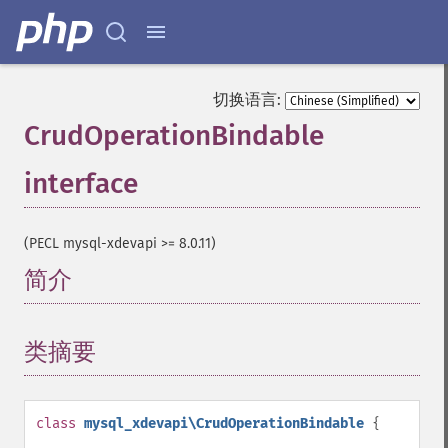
切换语言:
CrudOperationBindable
interface
¶
(PECL mysql-xdevapi >= 8.0.11)
简介
¶
类摘要
¶
class
mysql_xdevapi\CrudOperationBindable
{