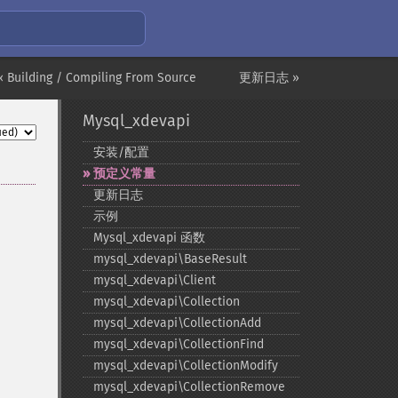
« Building / Compiling From Source
更新日志 »
Mysql_xdevapi
安装/配置
预定义常量
更新日志
示例
Mysql_​xdevapi 函数
mysql_​xdevapi\BaseResult
mysql_​xdevapi\Client
mysql_​xdevapi\Collection
mysql_​xdevapi\CollectionAdd
mysql_​xdevapi\CollectionFind
mysql_​xdevapi\CollectionModify
mysql_​xdevapi\CollectionRemove