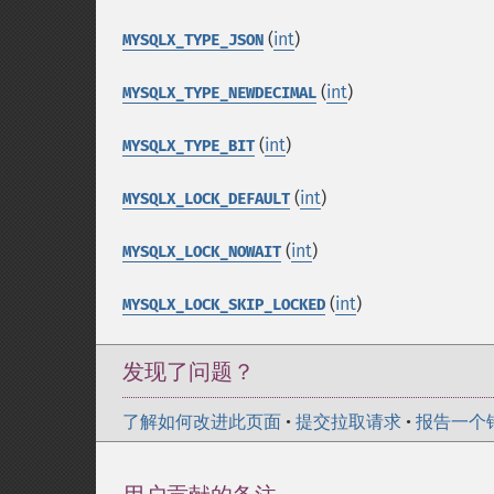
(
int
)
MYSQLX_TYPE_JSON
(
int
)
MYSQLX_TYPE_NEWDECIMAL
(
int
)
MYSQLX_TYPE_BIT
(
int
)
MYSQLX_LOCK_DEFAULT
(
int
)
MYSQLX_LOCK_NOWAIT
(
int
)
MYSQLX_LOCK_SKIP_LOCKED
发现了问题？
了解如何改进此页面
•
提交拉取请求
•
报告一个