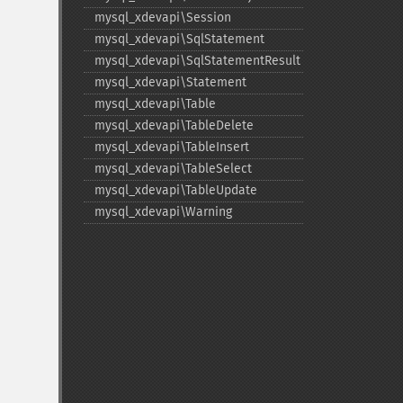
mysql_​xdevapi\Session
mysql_​xdevapi\SqlStatement
mysql_​xdevapi\SqlStatementResult
mysql_​xdevapi\Statement
mysql_​xdevapi\Table
mysql_​xdevapi\TableDelete
mysql_​xdevapi\TableInsert
mysql_​xdevapi\TableSelect
mysql_​xdevapi\TableUpdate
mysql_​xdevapi\Warning