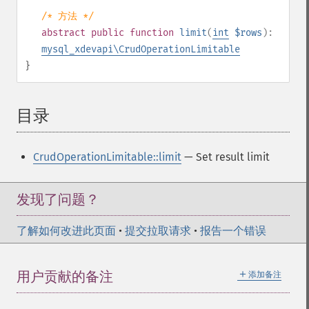
/* 方法 */
abstract
public
function
limit
(
int
$rows
):
mysql_xdevapi\CrudOperationLimitable
}
目录
¶
CrudOperationLimitable::limit
— Set result limit
发现了问题？
了解如何改进此页面
•
提交拉取请求
•
报告一个错误
＋
用户贡献的备注
添加备注