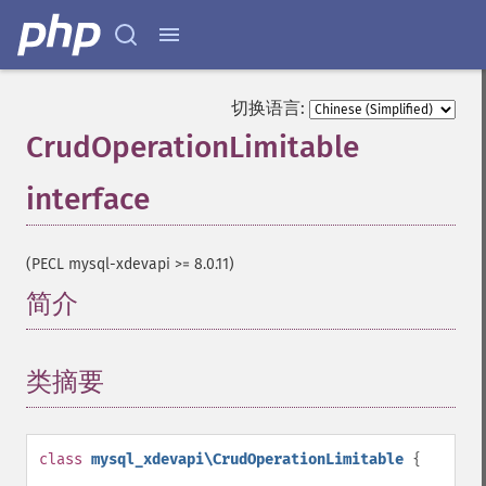
切换语言:
CrudOperationLimitable
interface
¶
(PECL mysql-xdevapi >= 8.0.11)
简介
¶
类摘要
¶
class
mysql_xdevapi\CrudOperationLimitable
{