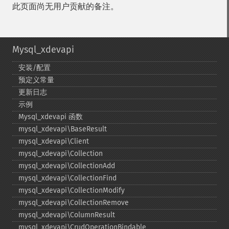
此页面尚无用户贡献的备注。
Mysql_xdevapi
安装/配置
预定义常量
更新日志
示例
Mysql_​xdevapi 函数
mysql_​xdevapi\BaseResult
mysql_​xdevapi\Client
mysql_​xdevapi\Collection
mysql_​xdevapi\CollectionAdd
mysql_​xdevapi\CollectionFind
mysql_​xdevapi\CollectionModify
mysql_​xdevapi\CollectionRemove
mysql_​xdevapi\ColumnResult
mysql_​xdevapi\CrudOperationBindable