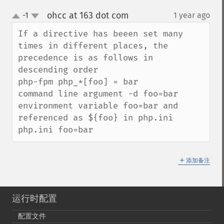
ohcc at 163 dot com
-1
1 year ago
¶
up
down
If a directive has beeen set many 
times in different places, the 
precedence is as follows in 
descending order

php-fpm php_*[foo] = bar

command line argument -d foo=bar

environment variable foo=bar and 
referenced as ${foo} in php.ini

php.ini foo=bar
＋
添加备注
运行时配置
配置文件