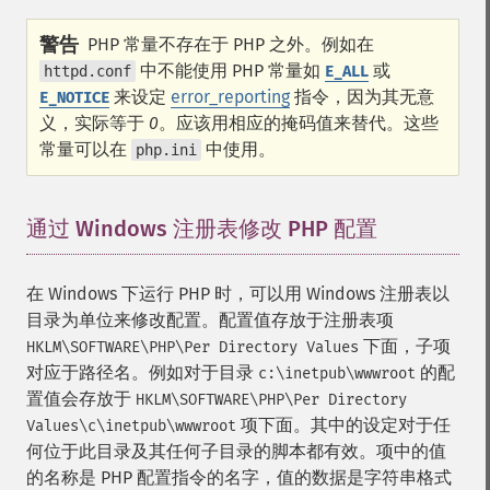
警告
PHP 常量不存在于 PHP 之外。例如在
中不能使用 PHP 常量如
或
httpd.conf
E_ALL
来设定
error_reporting
指令，因为其无意
E_NOTICE
义，实际等于
0
。应该用相应的掩码值来替代。这些
常量可以在
中使用。
php.ini
通过 Windows 注册表修改 PHP 配置
¶
在 Windows 下运行 PHP 时，可以用 Windows 注册表以
目录为单位来修改配置。配置值存放于注册表项
下面，子项
HKLM\SOFTWARE\PHP\Per Directory Values
对应于路径名。例如对于目录
的配
c:\inetpub\wwwroot
置值会存放于
HKLM\SOFTWARE\PHP\Per Directory
项下面。其中的设定对于任
Values\c\inetpub\wwwroot
何位于此目录及其任何子目录的脚本都有效。项中的值
的名称是 PHP 配置指令的名字，值的数据是字符串格式