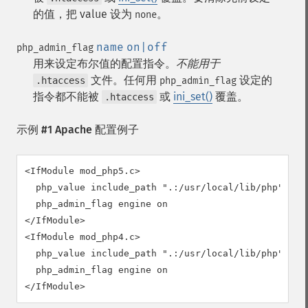
的值，把 value 设为
。
none
name
on|off
php_admin_flag
用来设定布尔值的配置指令。
不能用于
文件。任何用
设定的
.htaccess
php_admin_flag
指令都不能被
或
ini_set()
覆盖。
.htaccess
示例 #1 Apache 配置例子
<IfModule mod_php5.c>

  php_value include_path ".:/usr/local/lib/php"

  php_admin_flag engine on

</IfModule>

<IfModule mod_php4.c>

  php_value include_path ".:/usr/local/lib/php"

  php_admin_flag engine on

</IfModule>