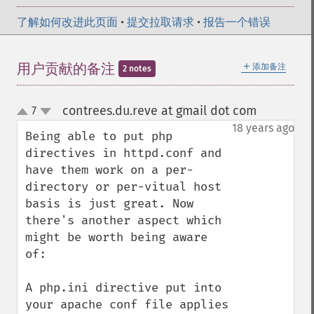
了解如何改进此页面
•
提交拉取请求
•
报告一个错误
＋
用户贡献的备注
添加备注
2 notes
contrees.du.reve at gmail dot com
7
¶
up
down
18 years ago
Being able to put php 
directives in httpd.conf and 
have them work on a per-
directory or per-vitual host 
basis is just great. Now 
there's another aspect which 
might be worth being aware 
of:

A php.ini directive put into 
your apache conf file applies 