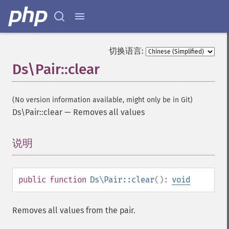
切换语言:
Ds\Pair::clear
(No version information available, might only be in Git)
Ds\Pair::clear
—
Removes all values
说明
¶
public
function
Ds\Pair::clear
():
void
Removes all values from the pair.