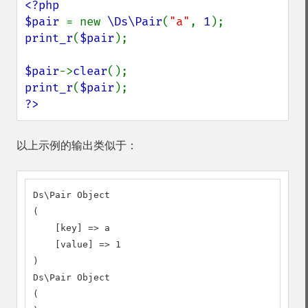
<?php

$pair 
= new 
\Ds\Pair
(
"a"
, 
1
print_r
(
$pair
);

$pair
->
clear
print_r
(
$pair
?>
以上示例的输出类似于：
Ds\Pair Object

(

    [key] => a

    [value] => 1

)

Ds\Pair Object

(
