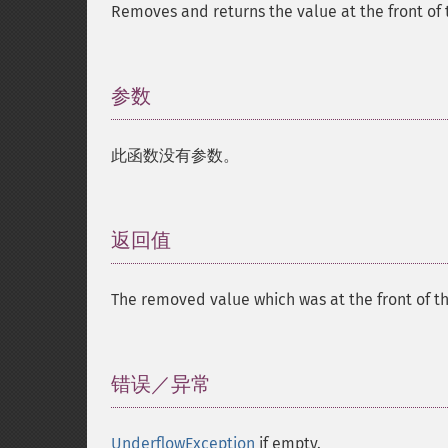
Removes and returns the value at the front of
参数
¶
此函数没有参数。
返回值
¶
The removed value which was at the front of t
错误／异常
¶
UnderflowException
if empty.