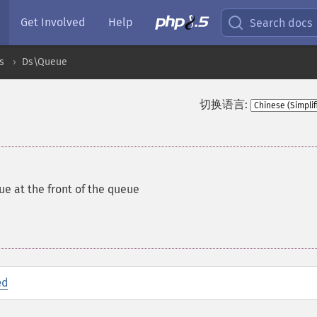
Get Involved
Help
Search docs
s
Ds\Queue
切换语言:
e at the front of the queue
ed