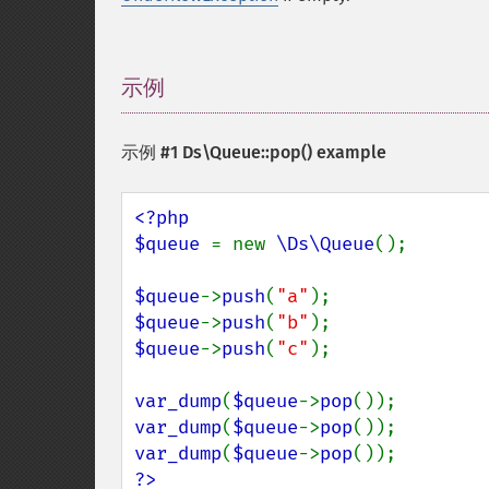
示例
¶
示例 #1
Ds\Queue::pop()
example
<?php

$queue 
= new 
\Ds\Queue
();

$queue
->
push
(
"a"
$queue
->
push
(
"b"
$queue
->
push
(
"c"
);

var_dump
(
$queue
->
pop
var_dump
(
$queue
->
pop
var_dump
(
$queue
->
pop
?>