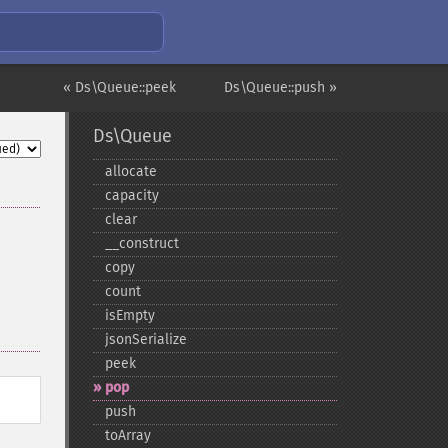
« Ds\Queue::peek
Ds\Queue::push »
Ds\Queue
allocate
capacity
clear
_​_​construct
copy
count
isEmpty
jsonSerialize
peek
pop
push
toArray