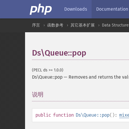
Downloads
Documentation
序言
函数参考
其它基本扩展
Data Structure
Ds\Queue::pop
(PECL ds >= 1.0.0)
Ds\Queue::pop
—
Removes and returns the valu
说明
¶
public
function
Ds\Queue::pop
():
mix