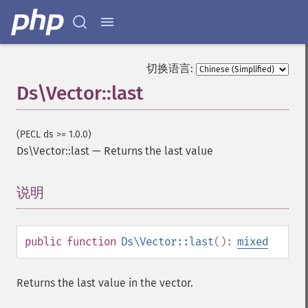
切换语言:
Ds\Vector::last
(PECL ds >= 1.0.0)
Ds\Vector::last
—
Returns the last value
说明
¶
public
function
Ds\Vector::last
():
mixed
Returns the last value in the vector.