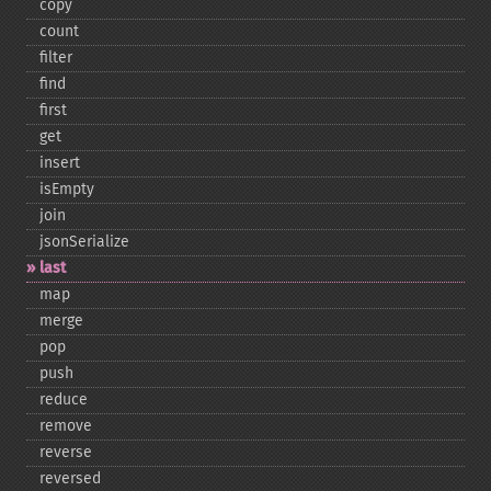
copy
count
filter
find
first
get
insert
isEmpty
join
jsonSerialize
last
map
merge
pop
push
reduce
remove
reverse
reversed