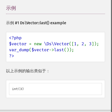
示例
¶
示例 #1
Ds\Vector::last()
example
<?php

$vector 
= new 
\Ds\Vector
([
1
, 
2
, 
3
var_dump
(
$vector
->
last
?>
以上示例的输出类似于：
int(3)