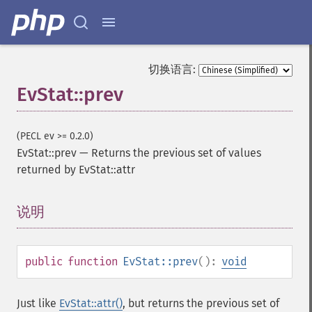
切换语言:
EvStat::prev
(PECL ev >= 0.2.0)
EvStat::prev
—
Returns the previous set of values
returned by EvStat::attr
说明
¶
public
function
EvStat::prev
():
void
Just like
EvStat::attr()
, but returns the previous set of