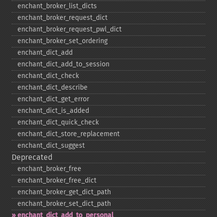
enchant_​broker_​list_​dicts
enchant_​broker_​request_​dict
enchant_​broker_​request_​pwl_​dict
enchant_​broker_​set_​ordering
enchant_​dict_​add
enchant_​dict_​add_​to_​session
enchant_​dict_​check
enchant_​dict_​describe
enchant_​dict_​get_​error
enchant_​dict_​is_​added
enchant_​dict_​quick_​check
enchant_​dict_​store_​replacement
enchant_​dict_​suggest
Deprecated
enchant_​broker_​free
enchant_​broker_​free_​dict
enchant_​broker_​get_​dict_​path
enchant_​broker_​set_​dict_​path
enchant_​dict_​add_​to_​personal