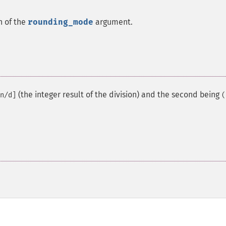
n of the
rounding_mode
argument.
(the integer result of the division) and the second being
n/d]
(