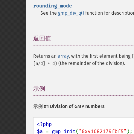
rounding_mode
See the
gmp_div_q()
function for descriptio
返回值
¶
Returns an
array
, with the first element being
[
(the remainder of the division).
[n/d] * d)
示例
¶
示例 #1 Division of GMP numbers
<?php

$a 
= 
gmp_init
(
"0x41682179fbf5"