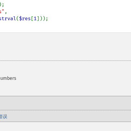
s"
,

strval
(
$res
[
1
 numbers
错误