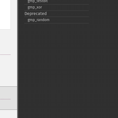
gmp_​testbit
gmp_​xor
Deprecated
gmp_​random