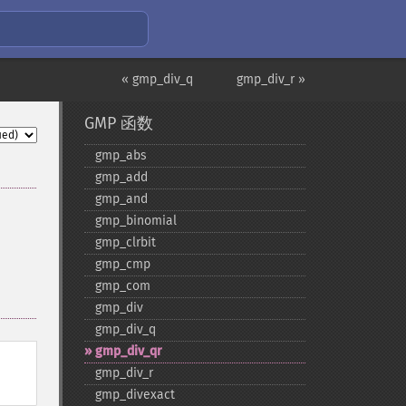
« gmp_div_q
gmp_div_r »
GMP 函数
gmp_​abs
gmp_​add
gmp_​and
gmp_​binomial
gmp_​clrbit
gmp_​cmp
gmp_​com
gmp_​div
gmp_​div_​q
gmp_​div_​qr
gmp_​div_​r
gmp_​divexact