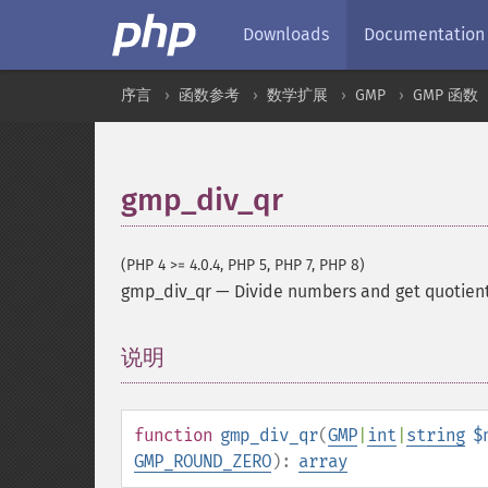
Downloads
Documentation
序言
函数参考
数学扩展
GMP
GMP 函数
gmp_div_qr
(PHP 4 >= 4.0.4, PHP 5, PHP 7, PHP 8)
gmp_div_qr
—
Divide numbers and get quotien
说明
¶
function
gmp_div_qr
(
GMP
|
int
|
string
$
GMP_ROUND_ZERO
):
array