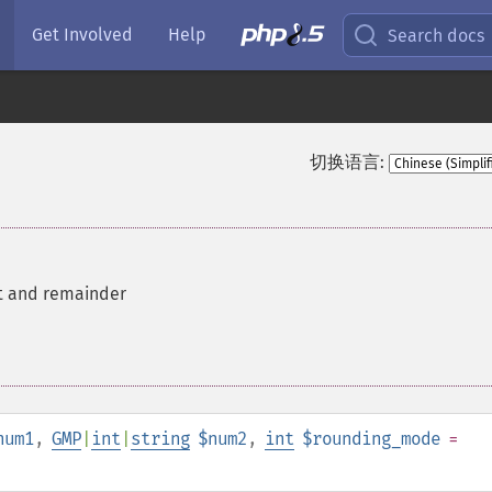
Get Involved
Help
Search docs
切换语言:
t and remainder
num1
,
GMP
|
int
|
string
$num2
,
int
$rounding_mode
=