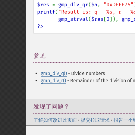
$res 
= 
gmp_div_qr
(
$a
, 
"0xDEFE75"
printf
(
"Result is: q - %s, r - %
gmp_strval
(
$res
[
0
]), 
gmp_
?>
参见
¶
gmp_div_q()
- Divide numbers
gmp_div_r()
- Remainder of the division of
发现了问题？
了解如何改进此页面
•
提交拉取请求
•
报告一个