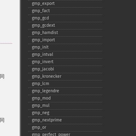
gmp_​export
gmp_​fact
gmp_​gcd
gmp_​gcdext
gmp_​hamdist
gmp_​import
gmp_​init
gmp_​intval
gmp_​invert
gmp_​jacobi
相同
gmp_​kronecker
gmp_​lcm
gmp_​legendre
gmp_​mod
gmp_​mul
gmp_​neg
相同
gmp_​nextprime
gmp_​or
gmp_​perfect_​power