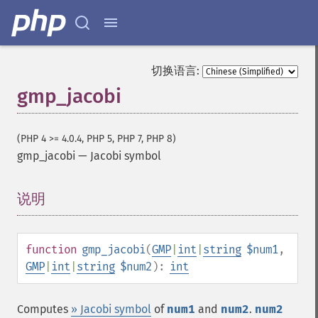
切换语言:
gmp_jacobi
(PHP 4 >= 4.0.4, PHP 5, PHP 7, PHP 8)
gmp_jacobi
—
Jacobi symbol
说明
¶
function
gmp_jacobi
(
GMP
|
int
|
string
$num1
,
GMP
|
int
|
string
$num2
):
int
Computes
» Jacobi symbol
of
num1
and
num2
.
num2