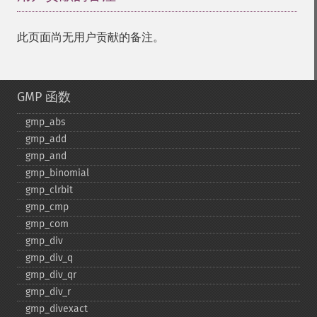
此页面尚无用户贡献的备注。
GMP 函数
gmp_​abs
gmp_​add
gmp_​and
gmp_​binomial
gmp_​clrbit
gmp_​cmp
gmp_​com
gmp_​div
gmp_​div_​q
gmp_​div_​qr
gmp_​div_​r
gmp_​divexact